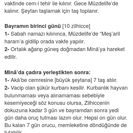
vaktinde cem-i tehir ile kılınır. Gece Müzdelife’de
kalınır. Şeytan taşlamak için taş toplanır.
[10 zilhicce]
Bayramın birinci günü
Sabah namazı kılınınca, Müzdelife’de “Meş’aril
1-
haram’a gidilip orada vakfe yapılır.
Ortalık ağarıp güneş doğmadan Minâ’ya hareket
2-
edilir.
Minâ’da çadıra yerleştikten sonra:
Akâ’be cemresine [büyük şeytana] 7 taş atılır.
1-
Vacip olan şükür kurbanı kesilir. Kurbanlık hayvan
2-
bulunmaması veya alınamaması sebebiyle
kesemiyeceği söz konusu olursa, Zilhiccenin
dokuzuna kadar 3 gün ve bayramdan sonra yedi
gün daha oruç tutması lazım olur. Hepsi on gün olur.
Bu kalan 7 gün orucu, memleketine döndüğünde de
tutabilir.