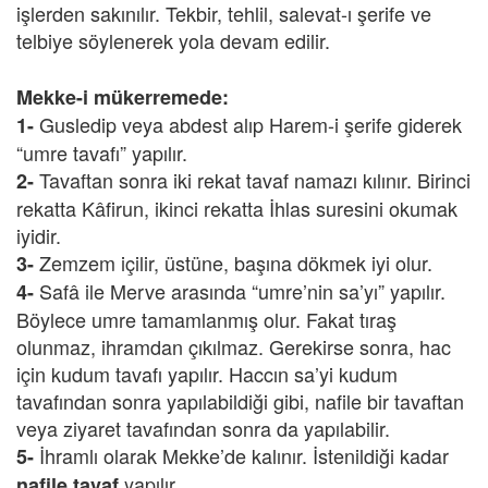
işlerden sakınılır. Tekbir, tehlil, salevat-ı şerife ve
telbiye söylenerek yola devam edilir.
Mekke-i mükerremede:
Gusledip veya abdest alıp Harem-i şerife giderek
1-
“umre tavafı” yapılır.
Tavaftan sonra iki rekat tavaf namazı kılınır. Birinci
2-
rekatta Kâfirun, ikinci rekatta İhlas suresini okumak
iyidir.
Zemzem içilir, üstüne, başına dökmek iyi olur.
3-
Safâ ile Merve arasında “umre’nin sa’yı” yapılır.
4-
Böylece umre tamamlanmış olur. Fakat tıraş
olunmaz, ihramdan çıkılmaz. Gerekirse sonra, hac
için kudum tavafı yapılır. Haccın sa’yi kudum
tavafından sonra yapılabildiği gibi, nafile bir tavaftan
veya ziyaret tavafından sonra da yapılabilir.
İhramlı olarak Mekke’de kalınır. İstenildiği kadar
5-
yapılır.
nafile tavaf