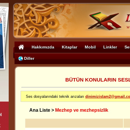
Hakkımızda
Kitaplar
Mobil
Linkler
Se
Diller
BÜTÜN KONULARIN SESLİ
Ses dosyalarındaki teknik arızaları
dinimizislam2@gmail.c
Ana Liste
>
Mezhep ve mezhepsizlik