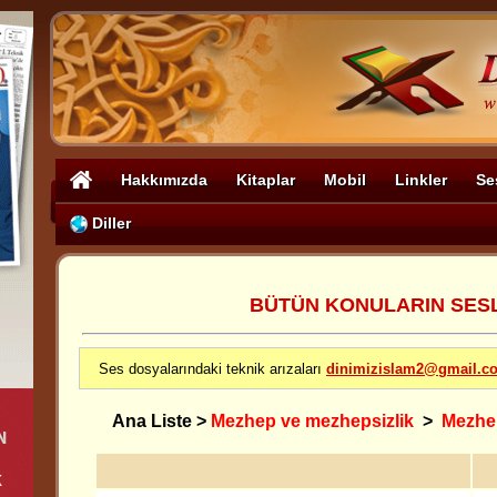
Hakkımızda
Kitaplar
Mobil
Linkler
Se
Diller
BÜTÜN KONULARIN SESLİ
Ses dosyalarındaki teknik arızaları
dinimizislam2@gmail.c
Ana Liste
>
Mezhep ve mezhepsizlik
>
Mezhe