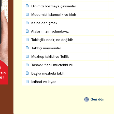
Dinimizi bozmaya çalışanlar
Modernist İslamcılık ve fıkıh
Kalbe danışmak
Atalarımızın yolundayız
Taklitçilik nedir, ne değildir
Taklitçi maymunlar
Mezhep taklidi ve Telfîk
Tasavvuf ehli müctehid idi
Başka mezhebi taklit
İctihad ve kıyas
Geri dön