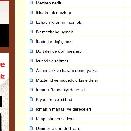
Mezhep nedir
İtikatta tek mezhep
Eshab-ı kiramın mezhebi
Bir mezhebe uymak
İbadetler değişmez
Dört delilde dört mezhep
İctihad ve rahmet
Âlimin farz ve haram deme yetkisi
Müctehid ve müceddid kime denir
İmam-ı Rabbaniyi de tenkit
Kıyas, örf ve ictihad
İcmanın manası ve dereceleri
Kitap, sünnet ve icma
Dinimizde dört delil vardır