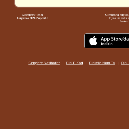
Güncelleme Tarihi
Sitemizdeki bilgiler,
6 Ağustos 2026 Perşembe
Orijinaline sadık 
herkes i
Gençlere Nasihatler
|
Dini E-Kart
|
Dinimiz İslam TV
|
Dini