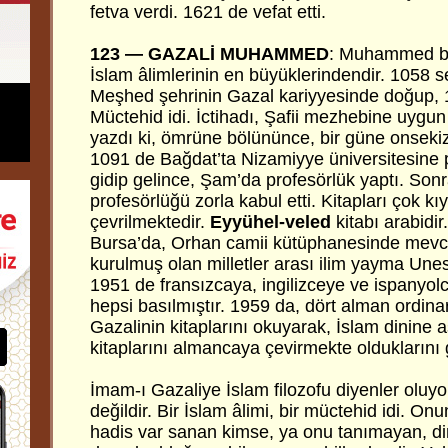
fetva verdi. 1621 de vefat etti.
123 — GAZALİ MUHAMMED
: Muhammed b
İslam âlimlerinin en büyüklerindendir. 1058 s
Meşhed şehrinin Gazal kariyyesinde doğup, 11
Müctehid idi. İctihadı, Şafii mezhebine uygun
yazdı ki, ömrüne bölününce, bir güne onseki
1091 de Bağdat’ta Nizamiyye üniversitesine 
gidip gelince, Şam’da profesörlük yaptı. Son
profesörlüğü zorla kabul etti. Kitapları çok kıy
çevrilmektedir.
Eyyühel-veled
kitabı arabidir
Bursa’da, Orhan camii kütüphanesinde mevcut
kurulmuş olan milletler arası ilim yayma Unes
1951 de fransızcaya, ingilizceye ve ispanyol
hepsi basılmıştır. 1959 da, dört alman ordin
Gazalinin kitaplarını okuyarak, İslam dinine 
kitaplarını almancaya çevirmekte olduklarını
İmam-ı Gazaliye İslam filozofu diyenler oluyo
değildir. Bir İslam âlimi, bir müctehid idi. O
hadis var sanan kimse, ya onu tanımayan, d