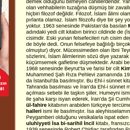
demek olduğunu bilmeyen cahillerdendir. Ya
olan vehhabilerin tuzağına düşmüş bir zavallıd
hiçbiri filozof değildir. Filozof, İslam âlimi o
pırlanta olamaz. İslam filozofu diye bir şey yok
yoktur. 1963 senesinde Pakistan’da basılan
adındaki yedi cilt kitabın birinci cildinde de (
cisimdir. Eski yunan felsefecileri ruh cisim de
de böyle dedi. Onun felsefeye bağlılığı birç
olmuştur) diyor. Mücessimeden olan İbni Tey
sözlerini, İslam âlimlerinin sözü diye yazarak
küçümsemek gafletine düşmektedir. Arabi beş
1968 senesinde Beyrut’ta ve farisi bir cilt
Kim
Muhammed Şah Rıza Pehlevi zamanında 19
da İstanbul'da basılmıştır. Bu Ehl-i sünnet ki
Tahranda basılması ve İran’da Ehl-i sünnet m
açılması sebebi ile taşkın şiiler, Humeyni ism
ile şaha karşı isyan ederek, İran’da Şii Cumh
ül-fahire
kitabının arabiden türkçeye tercüm
halleri
ismi ile basılmıştır. İsa aleyhisselamı
Peygamberi olduğunu vesikalarla ispat eden
uluhiyyeti İsa bi-sarihil İncil
kitabı, fransızc
1939 senesinde Robert Chidiac tarafından Par