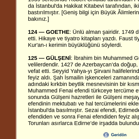
da İstanbul'da Hakikat Kitabevi tarafından, iki
bastırılmıştır. [Geniş bilgi için Büyük Âlimle
bakınız.]
124 — GOETHE
:
Ünlü alman şairidir. 1749 
etti. Hikaye ve tiyatro kitapları yazdı. Faust 
Kur'an-ı kerimin büyüklüğünü söylerdi.
125 — GÜLŞENİ
: İbrahim bin Muhammed Gü
velilerdendir. 1427 de Azerbaycan’da doğup,
vefat etti. Seyyid Yahya-yı Şirvani halifele
feyiz aldı. Şah İsmailin işkenceleri zamanında
adındaki kırkbin beytlik mesnevisinin bir kısm
Muhammed Fenai efendi türkceye tercüme et
sonunda Gülşeni hazretleri ile Gülşeni meş
efendinin mektubatı ve hal tercümelerini ekle
İstanbul'da basılmıştır. Sezai efendi, Edirn
efendiden ve sonra Fenai efendiden feyiz alıp
Torunları asırlarca Edirne’de irşadda bulundu
Geridön