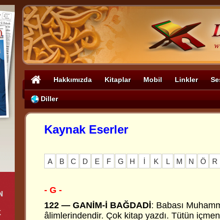
Hakkımızda
Kitaplar
Mobil
Linkler
Se
Diller
Kaynak Eserler
A
B
C
D
E
F
G
H
İ
K
L
M
N
Ö
R
- G -
122 — GANİM-İ BAĞDADİ
: Babası Muhamm
âlimlerindendir. Çok kitap yazdı. Tütün içm