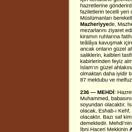
hazretlerine gönderird
faziletlerin tecelli y
Müslümanları bereketl
Mazheriyye
de, Mazhe
mezarlarını ziyaret edi
kiramın ruhlarına fati
teâlâya kavuşmak için 
ancak onların güzel ah
saliklerin, kalbleri t
kabirlerinden feyiz al
İslam’ın güzel ahlakına
olmaktan daha iyidir 
87 mektubu ve melfuza
236 —
MEHDİ
: Hazre
Muhammed, babasının 
soyundan olacaktır. İ
olacak, Eshab-ı Kehf,
olacaktır. Bazı saf ki
demektedir. Mehdi’nin 
İbni Haceri Mekkinin