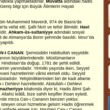
ahatlıkla yapmaktadırlar.
Muvatta
adındaki hadis
 [Geniş bilgi için Büyük Âlimlerin Hayatı
i bin Muhammed Maverdi, 974 de Basra’da
a vefat etti. Şafii fıkıh ve tefsir âlimidir.
Havi
idir.
Ahkam-üs-sultaniyye
adındaki sosyal
53 de Almanya’da Bonn şehrinde basıldı. Mısır’da
yapıldı.
N-I CANAN
:
Şemsüddin Habibullah seyyiddir.
rının büyüklerindendir. Müslümanların
 Hindistan’da doğup, 1781 de şehit edildi.
rinin yanındadır. Yirmiiki yaşında iken, Seyyid
i hazretlerinin vârisi ekmeli oldu. Seyyid
stadıdır. Yetiştirdiklerinden biri de kadi allame
Dehlevi hazretleridir. Abdullah-ı Dehlevi
mazheriyye
kitabında diyor ki, Hadis âlimi Şah
 Allahü teâlâ, bize sahih keşifler ihsan eyledi.
rde mirza Can-ı Cananın benzeri yoktur.
 isteyen onun hizmetine gelsin! Hadis öğrenmek
ri istifade etmek için, Mazheri Can-ı Canan