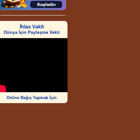
İhlas Vakfı
Dünya İçin Paylaşma Vakti
Online Bağış Yapmak İçin