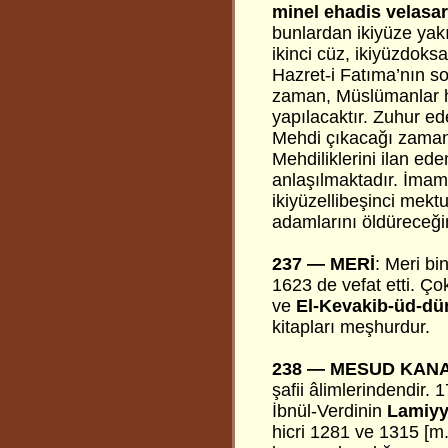
minel ehadis velasari
bunlardan ikiyüze yakı
ikinci cüz, ikiyüzdoks
Hazret-i Fatıma’nın s
zaman, Müslümanlar hal
yapılacaktır. Zuhur ed
Mehdi çıkacağı zaman
Mehdiliklerini ilan ed
anlaşılmaktadır. İmam-ı
ikiyüzellibeşinci mek
adamlarını öldüreceği
237 —
MERİ
: Meri bi
1623 de vefat etti. Ço
ve
El-Kevakib-üd-dür
kitapları meşhurdur.
238 —
MESUD KANA
şafii âlimlerindendir.
İbnül-Verdinin
Lamiy
hicri 1281 ve 1315 [m