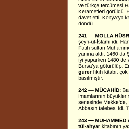
ve türkçe tercümesi Ha
Kerametleri görüldü. 
davet etti. Konya’ya ka
döndü.
241 —
MOLLA HÜS
şeyh-ul-İslamı idi. Han
Fatih sultan Muhammed
yanına aldı. 1460 da Ş
iyi yaparken 1480 de v
Bursa’ya götürülüp, E
gurer
fıkıh kitabı, ço
basılmıştır.
242 —
MÜCAHİD
: Ba
imamlarının büyükleri
senesinde Mekke’de, n
Abbasın talebesi idi. Te
243 —
MUHAMMED 
tül-ahyar
kitabının yaz