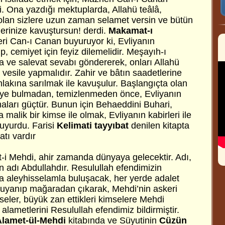
i. Ona yazdığı mektuplarda, Allahü teâlâ,
eri olan sizlere uzun zaman selamet versin ve bütün
erinize kavuştursun! derdi.
Makamat-ı
ri Can-ı Canan buyuruyor ki, Evliyanın
p, cemiyet için feyiz dilemelidir. Meşayıh-ı
ha ve salevat sevabı göndererek, onları Allahü
vesile yapmalıdır. Zahir ve bâtın saadetlerine
lakına sarılmak ile kavuşulur. Başlangıçta olan
asfiye bulmadan, temizlenmeden önce, Evliyanın
maları güçtür. Bunun için Behaeddini Buhari,
 malik bir kimse ile olmak, Evliyanın kabirleri ile
buyurdu. Farisi
Kelimati tayyıbat
denilen kitapta
tı vardır
t-i Mehdi, ahir zamanda dünyaya gelecektir. Adı,
adı Abdullahdır. Resulullah efendimizin
sa aleyhisselamla buluşacak, her yerde adalet
 uyanıp mağaradan çıkarak, Mehdi’nin askeri
mseler, büyük zan ettikleri kimselere Mehdi
alametlerini Resulullah efendimiz bildirmiştir.
Alamet-ül-Mehdi
kitabında ve Süyutinin
Cüzün