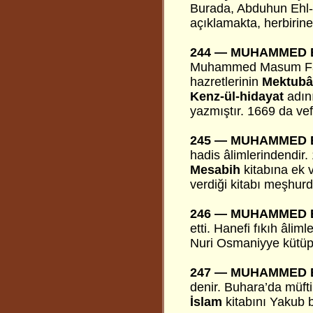
Burada, Abduhun Ehl-i
açıklamakta, herbirin
244 — MUHAMMED B
Muhammed Masum Faruk
hazretlerinin
Mektubâ
Kenz-ül-hidayat
adını
yazmıştır. 1669 da vefa
245 —
MUHAMMED 
hadis âlimlerindendir.
Mesabih
kitabına ek 
verdiği kitabı meşhurd
246 — MUHAMMED 
etti. Hanefi fıkıh âliml
Nuri Osmaniyye kütüp
247 —
MUHAMMED B
denir. Buhara’da müfti
İslam
kitabını Yakub b