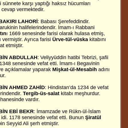
 sünnete karşı yaptığı haksız hücumları
e cevap vermektedir.
AKIRI LAHORİ
: Babası Şerefeddindir.
inin halifelerindendir. İmam-ı Rabbani
tın
ı 1669 senesinde farisi olarak hulasa etmiş,
 vermiştir. Ayrıca farisi
Ürve-tül-vüska
kitabını
t etmiştir.
BİN ABDULLAH
: Veliyyüddin hatibi Tebrizi, şafii
 1348 senesinde vefat etti. İmam-ı Begavinin
ve açıklamalar yaparak
Mişkat-ül-Mesabih
adını
ur.
BİN AHMED ZAHİD
: Hindistan’da 1234 de vefat
erindendir.
Tergib-üs-salat
kitabı meşhurdur.
hanesinde vardır.
İN EBİ BEKR
: İmamzade ve Rükn-ül-İslam
 idi. 1178 senesinde vefat etti. Bunun
Şiratül
in Seyyid Ali şerh etmiştir.