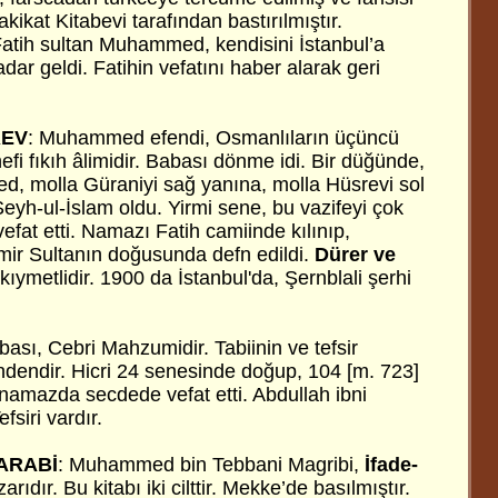
kikat Kitabevi tarafından bastırılmıştır.
Fatih sultan Muhammed, kendisini İstanbul’a
dar geldi. Fatihin vefatını haber alarak geri
REV
: Muhammed efendi, Osmanlıların üçüncü
efi fıkıh âlimidir. Babası dönme idi. Bir düğünde,
, molla Güraniyi sağ yanına, molla Hüsrevi sol
eyh-ul-İslam oldu. Yirmi sene, bu vazifeyi çok
efat etti. Namazı Fatih camiinde kılınıp,
mir Sultanın doğusunda defn edildi.
Dürer ve
k kıymetlidir. 1900 da İstanbul'da, Şernblali şerhi
bası, Cebri Mahzumidir. Tabiinin ve tefsir
ndendir. Hicri 24 senesinde doğup, 104 [m. 723]
amazda secdede vefat etti. Abdullah ibni
fsiri vardır.
ARABİ
: Muhammed bin Tebbani Magribi,
İfade-
arıdır. Bu kitabı iki cilttir. Mekke’de basılmıştır.