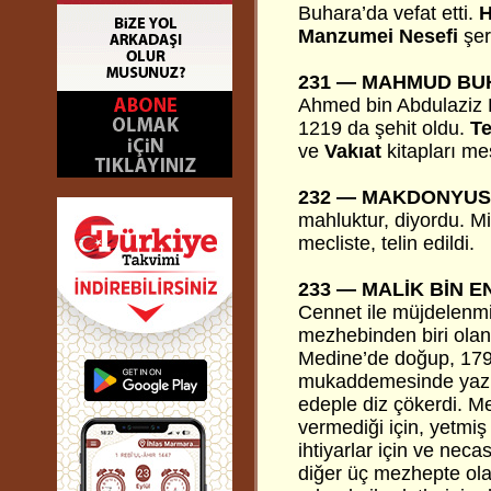
Buhara’da vefat etti.
H
Manzumei Nesefi
şerh
231 —
MAHMUD BU
Ahmed bin Abdulaziz B
1219 da şehit oldu.
Te
ve
Vakıat
kitapları me
232 —
MAKDONYUS
mahluktur, diyordu. Mi
mecliste, telin edildi.
233 —
MALİK BİN E
Cennet ile müjdelenm
mezhebinden biri ola
Medine’de doğup, 179 [
mukaddemesinde yazılıd
edeple diz çökerdi. M
vermediği için, yetmiş
ihtiyarlar için ve neca
diğer üç mezhepte ola