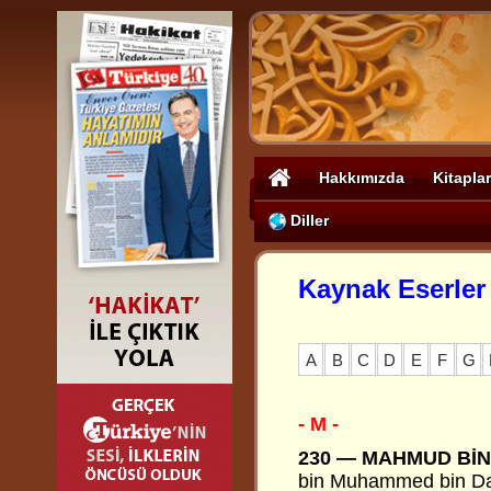
Hakkımızda
Kitaplar
Diller
Kaynak Eserler
A
B
C
D
E
F
G
- M -
230 —
MAHMUD Bİ
bin Muhammed bin Davu