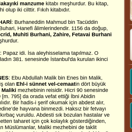
akayıki manzume
kitabı meşhurdur. Bu kitap,
i olup iki cilttir. Fıkıh kitabıdır.
HARİ
: Burhaneddin Mahmud bin Tacüddin
uhari, Hanefi âlimlerindendir. 1156 da doğup,
crid, Muhiti Burhani, Zahire, Fetavai Burhani
şhurdur.
:
Papaz idi. İsa aleyhisselama tapılmaz. O
ladın 381. senesinde İstanbul'da kurulan ikinci
NES
:
Ebu Abdullah Malik bin Enes bin Malik,
iş olan
Ehl-i sünnet vel-cemaat
in dört büyük
n
Maliki
mezhebinin reisidir. Hicri 90 senesinde
m. 795] da orada vefat ettiği İbni Abidin
ır. Bir hadis-i şerif okumak için abdest alır,
edine’de hayvana binmezdi. Haksız bir fetvayı
 kırbaç vuruldu. Abdesti sık bozulan hastalar ve
setten taharet için çok kolaylık gösterdiğinden,
n Müslümanlar, Maliki mezhebini de taklit