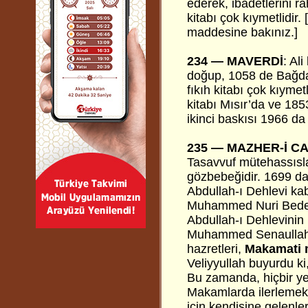
ederek, ibadetlerini r
kitabı çok kıymetlidir.
maddesine bakınız.]
234 — MAVERDİ
: Al
doğup, 1058 de Bağdat’t
fıkıh kitabı çok kıymetl
kitabı Mısır’da ve 18
ikinci baskısı 1966 da 
235 —
MAZHER-İ CA
Tasavvuf mütehassısla
gözbebeğidir. 1699 da
Abdullah-ı Dehlevi kab
Muhammed Nuri Bedevan
Abdullah-ı Dehlevinin ü
Muhammed Senaullah-ı 
hazretleri,
Makamati 
Veliyyullah buyurdu ki,
Bu zamanda, hiçbir ye
Makamlarda ilerlemek
için kendisine gelenle