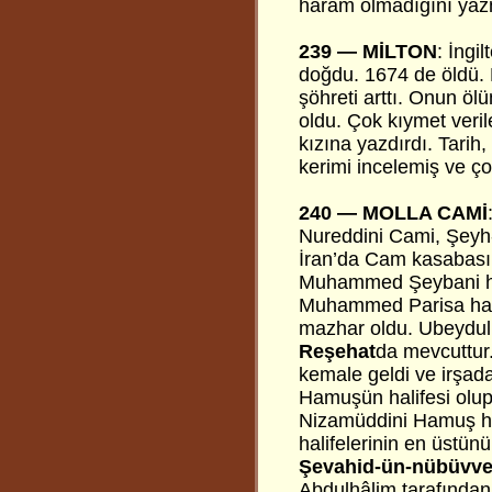
haram olmadığını yaz
239 —
MİLTON
: İngi
doğdu. 1674 de öldü.
şöhreti arttı. Onun öl
oldu. Çok kıymet veril
kızına yazdırdı. Tarih,
kerimi incelemiş ve ç
240 —
MOLLA CAMİ
Nureddini Cami, Şeyh-ul
İran’da Cam kasabasın
Muhammed Şeybani haz
Muhammed Parisa hazr
mazhar oldu. Ubeydull
Reşehat
da mevcuttur
kemale geldi ve irşad
Hamuşün halifesi olup,
Nizamüddini Hamuş hazr
halifelerinin en üstünü
Şevahid-ün-nübüvv
Abdulhâlim tarafından,