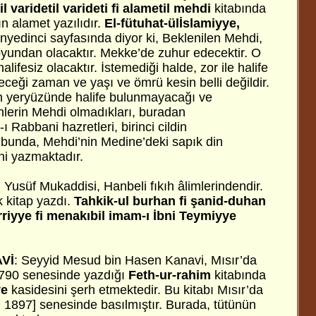
l varidetil varideti fi alametil mehdi
kitabında
n alamet yazılıdır.
El-fütuhat-ülİslamiyye,
anyedinci sayfasında diyor ki, Beklenilen Mehdi,
oyundan olacaktır. Mekke’de zuhur edecektir. O
ifesiz olacaktır. İstemediği halde, zor ile halife
eceği zaman ve yaşı ve ömrü kesin belli değildir.
 yeryüzünde halife bulunmayacağı ve
enlerin Mehdi olmadıkları, buradan
 Rabbani hazretleri, birinci cildin
tubunda, Mehdi’nin Medine’deki sapık din
ni yazmaktadır.
n Yusüf Mukaddisi, Hanbeli fıkıh âlimlerindendir.
k kitap yazdı.
Tahkik-ul burhan fi şanid-duhan
riyye fi menakıbil imam-ı İbni Teymiyye
Vİ
: Seyyid Mesud bin Hasen Kanavi, Mısır’da
 1790 senesinde yazdığı
Feth-ur-rahim
kitabında
ye
kasidesini şerh etmektedir. Bu kitabı Mısır’da
. 1897] senesinde basılmıştır. Burada, tütünün