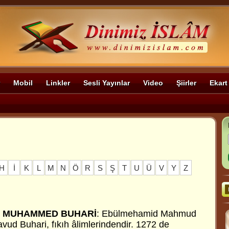
Mobil
Linkler
Sesli Yayınlar
Video
Şiirler
Ekart
H
İ
K
L
M
N
Ö
R
S
Ş
T
U
Ü
V
Y
Z
N MUHAMMED BUHARİ
: Ebülmehamid Mahmud
d Buhari, fıkıh âlimlerindendir. 1272 de