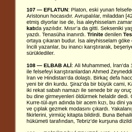
107 — EFLATUN
: Platon, eski yunan felsefec
Aristonun hocasıdır. Avrupalılar, miladdan [
etmiş diyorlar ise de, İsa aleyhisselam zam
katı
da yazılıdır. Mısır’a da gitti. Sekseniki ya
yazdı. Tenasüha inanırdı.
Trinite
denilen
Tes
ortaya çıkaran budur. İsa aleyhisselam göke ç
İncili yazanlar, bu inancı karıştırarak, beşeri
sürüklediler.
108 — ELBAB ALİ
:
Ali Muhammed, İran’da 
ile felsefeyi karıştıranlardan Ahmed Zeyneddin
İran ve Hindistan’da dolaştı. Birkaç defa hacc
yeni bir din kurdu. Şiraz’da bir büyük cami, K
iki rekat sabah namazı ile senede bir ay oruç 
bu dine girmeyenleri öldürmek helaldir dedi.
Kurre-tül-ayn adında bir acem kızı, bu dini y
ve çıplak gezmek modasını çıkardı. Yakalanıp 
fikirlerini, yirmiüç kitapta bildirdi. Buna Behai
hükümeti tarafından, Tebriz’de kurşuna dizildi