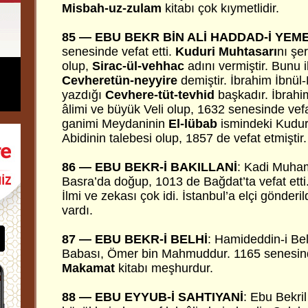
Misbah-uz-zulam
kitabı çok kıymetlidir.
85 — EBU BEKR BİN ALİ HADDAD-İ YEM
senesinde vefat etti.
Kuduri Muhtasarı
nı şer
olup,
Sirac-ül-vehhac
adını vermiştir. Bunu 
Cevheretün-neyyire
demiştir. İbrahim İbnül
yazdığı
Cevhere-tüt-tevhid
başkadır. İbrahi
âlimi ve büyük Veli olup, 1632 senesinde vefa
ganimi Meydaninin
El-lübab
ismindeki Kuduri
Abidinin talebesi olup, 1857 de vefat etmiştir.
86 — EBU BEKR-İ BAKILLANİ
: Kadi Muha
Basra’da doğup, 1013 de Bağdat’ta vefat etti.
İlmi ve zekası çok idi. İstanbul’a elçi gönderil
vardı.
87 — EBU BEKR-İ BELHİ
: Hamideddin-i Belh
Babası, Ömer bin Mahmuddur. 1165 senesinde 
Makamat
kitabı meşhurdur.
88 — EBU EYYUB-İ SAHTIYANİ
: Ebu Bekril