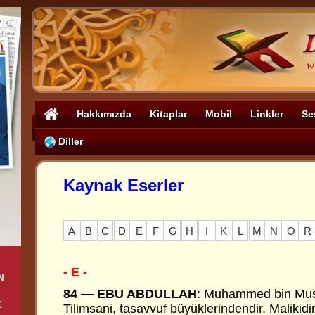
Hakkımızda
Kitaplar
Mobil
Linkler
Se
Diller
Kaynak Eserler
A
B
C
D
E
F
G
H
İ
K
L
M
N
Ö
R
- E -
84 — EBU ABDULLAH
: Muhammed bin Mus
Tilimsani, tasavvuf büyüklerindendir. Malikidir