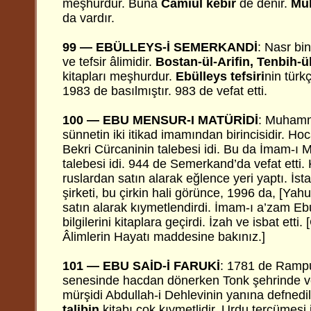
meşhurdur. Buna
Camiul kebir
de denir.
Mül
da vardır.
99 — EBÜLLEYS-İ SEMERKANDİ
: Nasr bi
ve tefsir âlimidir.
Bostan-ül-Arifin, Tenbih-ü
kitapları meşhurdur.
Ebülleys tefsiri
nin türk
1983 de basılmıştır. 983 de vefat etti.
100 — EBU MENSUR-I MATÜRİDİ
: Muhamm
sünnetin iki itikad imamından birincisidir. H
Bekri Cürcaninin talebesi idi. Bu da İmam-
talebesi idi. 944 de Semerkand’da vefat etti. 
ruslardan satın alarak eğlence yeri yaptı. İst
şirketi, bu çirkin hali görünce, 1996 da, [Ya
satın alarak kıymetlendirdi. İmam-ı a’zam E
bilgilerini kitaplara geçirdi. İzah ve isbat etti.
Âlimlerin Hayatı maddesine bakınız.]
101 — EBU SAİD-İ FARUKİ
: 1781 de Ramp
senesinde hacdan dönerken Tonk şehrinde vefat
mürşidi Abdullah-i Dehlevinin yanına defnedil
talibin
kitabı çok kıymetlidir. Urdu tercümesi i