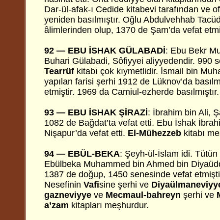
Dar-ül-afak-ı Cedide kitabevi tarafından ve of
yeniden basılmıştır. Oğlu Abdulvehhab Tacüdd
âlimlerinden olup, 1370 de Şam’da vefat etmiş
92 — EBU İSHAK GÜLABADİ
: Ebu Bekr M
Buhari Gülabadi, Sôfiyyei aliyyedendir. 990 s
Tearrüf
kitabı çok kıymetlidir. İsmail bin M
yapılan farisi şerhi 1912 de Lüknov’da basılm
etmiştir. 1969 da Camiul-ezherde basılmıştır.
93 — EBU İSHAK ŞİRAZİ
: İbrahim bin Ali, Ş
1082 de Bağdat’ta vefat etti. Ebu İshak İbrah
Nişapur’da vefat etti.
El-Mühezzeb
kitabı me
94 —
EBÜL-BEKA
: Şeyh-ül-İslam idi. Tütün
Ebülbeka Muhammed bin Ahmed bin Diyaüddi
1387 de doğup, 1450 senesinde vefat etmişti
Nesefinin
Vafi
sine şerhi ve
Diyaülmaneviyye
gazneviyye
ve
Mecmaul-bahreyn
şerhi ve
a’zam
kitapları meşhurdur.