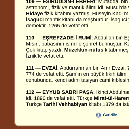
109 — ESİRÜDDİN-İ EBHERİ
:
Müfaddal bin
astronomi, fizik ve mantık âlimi idi. Musul’d
Hidaye
fizik kitabını yazmış, Hüseyin Kadi mi
İsaguci
mantık kitabı da meşhurdur. İsaguci
demektir. 1265 de vefat etti.
110 — EŞREFZADE-İ RUMİ
: Abdullah bin 
Mısıri, babasının ismi ile şöhret bulmuştur. K
Çok kitap yazdı.
Müzekkin-nüfus
kitabı meş
İznik’te vefat etti.
111 — EVZAİ
: Abdurrahman bin Amr Evzai, 
774 de vefat etti. Şam’ın en büyük fıkıh âlimi 
cenubunda, kendi adını taşıyan cami kıblesin
112 — EYYUB SABRİ PAŞA
: İkinci Abdulh
idi. 1890 de vefat etti. Türkçe
Mirat-ül-Har
Türkçe
Tarihi Vehhabiyan
kitabı 1879 da İst
Geridön