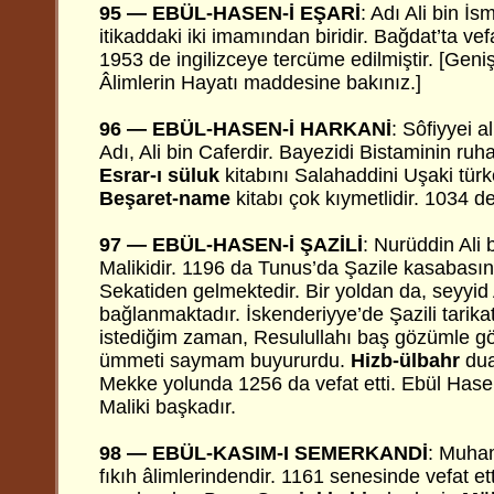
95 — EBÜL-HASEN-İ EŞARİ
: Adı Ali bin İs
itikaddaki iki imamından biridir. Bağdat’ta vefa
1953 de ingilizceye tercüme edilmiştir. [Geniş
Âlimlerin Hayatı maddesine bakınız.]
96 — EBÜL-HASEN-İ HARKANİ
: Sôfiyyei a
Adı, Ali bin Caferdir. Bayezidi Bistaminin ruh
Esrar-ı süluk
kitabını Salahaddini Uşaki türk
Beşaret-name
kitabı çok kıymetlidir. 1034 d
97 — EBÜL-HASEN-İ ŞAZİLİ
: Nurüddin Ali b
Malikidir. 1196 da Tunus’da Şazile kasabasınd
Sekatiden gelmektedir. Bir yoldan da, seyyi
bağlanmaktadır. İskenderiyye’de Şazili tarikatı
istediğim zaman, Resulullahı baş gözümle 
ümmeti saymam buyururdu.
Hizb-ülbahr
dua
Mekke yolunda 1256 da vefat etti. Ebül Hasen
Maliki başkadır.
98 — EBÜL-KASIM-I SEMERKANDİ
: Muha
fıkıh âlimlerindendir. 1161 senesinde vefat et