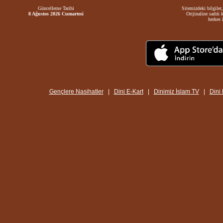
Güncelleme Tarihi
Sitemizdeki bilgiler,
8 Ağustos 2026 Cumartesi
Orijinaline sadık 
herkes i
Gençlere Nasihatler
|
Dini E-Kart
|
Dinimiz İslam TV
|
Dini