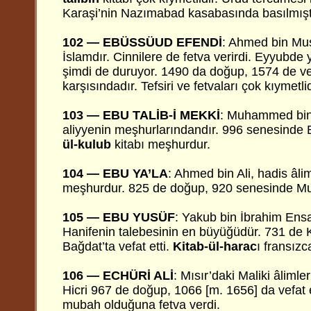
Karaşi’nin Nazımabad kasabasında basılmışt
102 — EBÜSSÜUD EFENDİ
: Ahmed bin Mus
İslamdır. Cinnilere de fetva verirdi. Eyyubde
şimdi de duruyor. 1490 da doğup, 1574 de vef
karşısındadır. Tefsiri ve fetvaları çok kıymetlid
103 — EBU TALİB-İ MEKKİ
: Muhammed bin A
aliyyenin meşhurlarındandır. 996 senesinde B
ül-kulub
kitabı meşhurdur.
104 — EBU YA’LA
: Ahmed bin Ali, hadis âlim
meşhurdur. 825 de doğup, 920 senesinde Musu
105 — EBU YUSÜF
: Yakub bin İbrahim Ens
Hanifenin talebesinin en büyüğüdür. 731 de 
Bağdat’ta vefat etti.
Kitab-ül-harac
ı fransızc
106 — ECHÜRİ ALİ
: Mısır’daki Maliki âlimle
Hicri 967 de doğup, 1066 [m. 1656] da vefat 
mubah olduğuna fetva verdi.