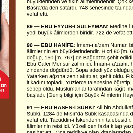
büyüklerinden ve fıkıh âlimlerindendir. Çok k
Basra’da deri satardı. 748 senesinde taunda
vefat etti.
89 — EBU EYYUB-İ SÜLEYMAN
: Medine-i
yedi büyük âlimlerden biridir. 722 de vefat etti
90 — EBU HANİFE
: İmam-ı a’zam Numan bin
âlimlerinin en büyüklerindendir. Hicri 80 [m.
doğup, 150 [m. 767] de Bağdat’ta şehit edildi.
Ebu Cafer Mensur zalim idi. İmam-ı a’zamı, h
zindanda döğdürdü. Sopa adedi yüz olduğu g
Yatarken ağzına zehir akıttılar, şehit oldu. Fıkı
itikadını topladı. Yüzlerce talebesine öğretip,
sebep oldu. Müslümanlar tarafından kağıt i
başladı. [Geniş bilgi için Büyük Âlimlerin Ha
91 — EBU HASEN-İ SÜBKİ
: Ali bin Abdulka
Sübki, 1284 de Mısır’da Sübk kasabasında d
vefat etti. Tacüddin-i İskenderinin talebesidir
âlimlerinin reisi idi. Yüzelliden fazla kitap ya
nasihat etti. Ona reddiyye olan kitaplarından