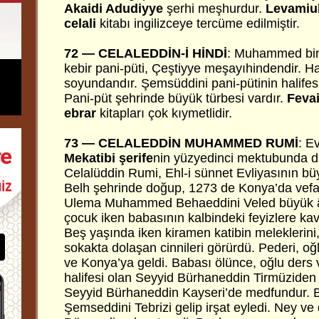
Akaidi Adudiyye
şerhi meşhurdur.
Levamiul
celali
kitabı ingilizceye tercüme edilmiştir.
72 — CELALEDDİN-İ HİNDİ
: Muhammed bin
kebir pani-püti, Çeştiyye meşayıhindendir. 
soyundandır. Şemsüddini pani-pütinin halifesid
Pani-püt şehrinde büyük türbesi vardır.
Feva
ebrar
kitapları çok kıymetlidir.
73 — CELALEDDİN MUHAMMED RUMİ
: E
Mekatibi şerife
nin yüzyedinci mektubunda di
Celalüddin Rumi, Ehl-i sünnet Evliyasının bü
Belh şehrinde doğup, 1273 de Konya’da vefat 
Ulema Muhammed Behaeddini Veled büyük âli
çocuk iken babasının kalbindeki feyizlere ka
Beş yaşında iken kiramen katibin meleklerini,
sokakta dolaşan cinnileri görürdü. Pederi, o
ve Konya’ya geldi. Babası ölünce, oğlu ders 
halifesi olan Seyyid Bürhaneddin Tirmüziden 
Seyyid Bürhaneddin Kayseri’de medfundur. 
Şemseddini Tebrizi gelip irşat eyledi. Ney v