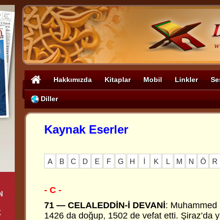
Hakkımızda
Kitaplar
Mobil
Linkler
Se
Diller
Kaynak Eserler
A
B
C
D
E
F
G
H
İ
K
L
M
N
Ö
R
- C -
71 — CELALEDDİN-İ DEVANİ
: Muhammed E
1426 da doğup, 1502 de vefat etti. Şiraz’da y