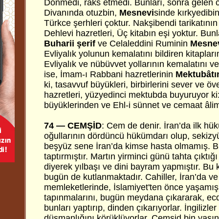
Dönmedi, raks etmedi. Bunları, sonra gelen c
Divanında otuzbin,
Mesnevi
sinde kırkyedibin 
Türkce şerhleri çoktur. Nakşibendi tarikatını
Dehlevi hazretleri, Üç kitabın eşi yoktur. Bun
Buharii şerif
ve Celaleddini Ruminin
Mesne
Evliyalık yolunun kemalatını bildiren kitapla
Evliyalık ve nübüvvet yollarının kemalatını ve 
ise, İmam-ı Rabbani hazretlerinin
Mektubâtı
ki, tasavvuf büyükleri, birbirlerini sever ve öv
hazretleri, yüzyedinci mektubda buyuruyor ki
büyüklerinden ve Ehl-i sünnet ve cemaat âlim
74 — CEMŞİD
:
Cem de denir. İran’da ilk hü
oğullarının dördüncü hükümdarı olup, sekizy
beşyüz sene İran’da kimse hasta olmamış. Bun
taptırmıştır. Martın yirminci günü tahta çıktı
diyerek yılbaşı ve dini bayram yapmıştır. Bu k
bugün de kutlanmaktadır. Cahiller, İran’da v
memleketlerinde, İslamiyet'ten önce yaşamış ol
tapınmalarını, bugün meydana çıkararak, ecda
bunları yaptırıp, dinden çıkarıyorlar. İngilizle
düşmanlığını körüklüyorlar. Cemşid bin yaşı