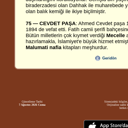
biraderzadesi olan Dahhak ile muharebede ya
olan balık kemiği ile ikiye biçilmiştir.
75 — CEVDET PAŞA
: Ahmed Cevdet paşa 
1894 de vefat etti. Fatih camii şerifi bahçesi
Bütün milletlerin çok kıymet verdiği
Mecelle
a
hazırlamakla, İslamiyet'e büyük hizmet etmişt
Malumati nafia
kitapları meşhurdur.
Geridön
Güncelleme Tarihi
Sitemizdeki bilgiler,
7 Ağustos 2026 Cuma
Orijinaline sadık 
herkes i