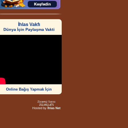
İhlas Vakfı
Dünya İçin Paylaşma Vakti
Online Bağış Yapmak İçin
Ziyaretçi Sayısı
252.012.475
Hosted by
İhlas Net