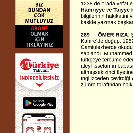
1238 de orada vefat et
Hamriyye
ve
Taiyye
k
bilgilerinin hakikatini
kaside yazmak başkası
289 —
ÖMER RIZA
:
Kahire’de doğup, 1952 
Camiulezherde okudu.
saplandı. Muhammed Ali
türkçeye tercüme ed
aleyhisselamın babası
altmışsekizinci âyetin
İngilizceden çevirdiği
zümre tarafından halk