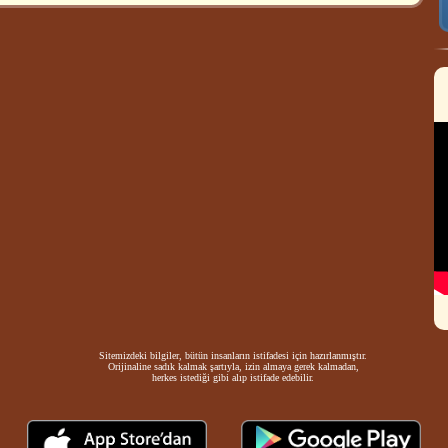
Sitemizdeki bilgiler, bütün insanların istifadesi için hazırlanmıştır.
Orijinaline sadık kalmak şartıyla, izin almaya gerek kalmadan,
herkes istediği gibi alıp istifade edebilir.