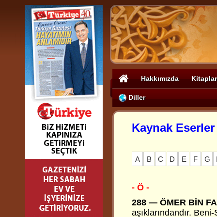
Hakkımızda
Kitaplar
Diller
Kaynak Eserler
A
B
C
D
E
F
G
- Ö -
288 —
ÖMER BİN FA
aşıklarındandır. Beni