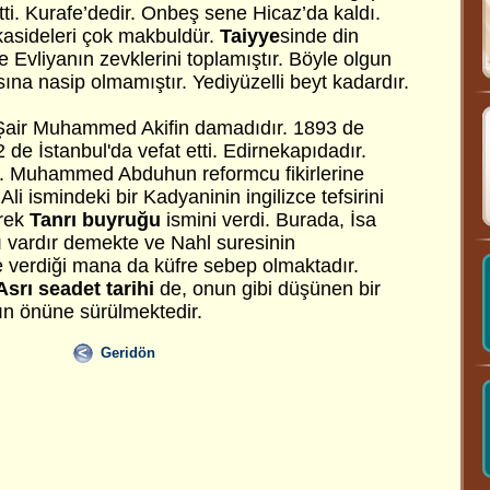
ti. Kurafe’dedir. Onbeş sene Hicaz’da kaldı.
asideleri çok makbuldür.
Taiyye
sinde din
 ve Evliyanın zevklerini toplamıştır. Böyle olgun
na nasip olmamıştır. Yediyüzelli beyt kadardır.
 Şair Muhammed Akifin damadıdır. 1893 de
de İstanbul'da vefat etti. Edirnekapıdadır.
 Muhammed Abduhun reformcu fikirlerine
 ismindeki bir Kadyaninin ingilizce tefsirini
erek
Tanrı buyruğu
ismini verdi. Burada, İsa
 vardır demekte ve Nahl suresinin
e verdiği mana da küfre sebep olmaktadır.
Asrı seadet tarihi
de, onun gibi düşünen bir
ın önüne sürülmektedir.
Geridön