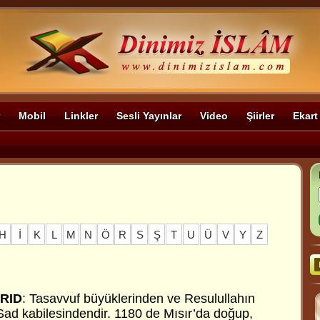
Mobil
Linkler
Sesli Yayınlar
Video
Şiirler
Ekart
H
İ
K
L
M
N
Ö
R
S
Ş
T
U
Ü
V
Y
Z
RID
: Tasavvuf büyüklerinden ve Resulullahın
-Sad kabilesindendir. 1180 de Mısır’da doğup,