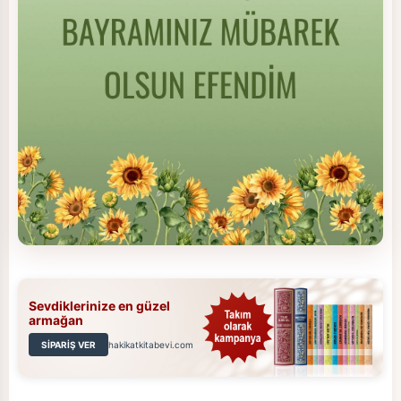
Sevdiklerinize en güzel
armağan
SİPARİŞ VER
hakikatkitabevi.com