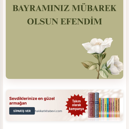
Sevdiklerinize en güzel
armağan
SİPARİŞ VER
hakikatkitabevi.com