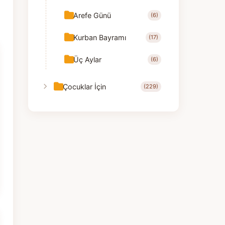
Arefe Günü
(6)
Kurban Bayramı
(17)
Üç Aylar
(6)
Çocuklar İçin
(229)