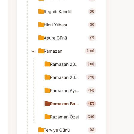
Regaib Kandili
(6)
Hicri Yılbaşı
(9)
Aşure Günü
(7)
Ramazan
(119)
Ramazan 2025
(30)
Ramazan 2026
(29)
Ramazan Ayı Tebrik
(14)
Ramazan Bayramı Tebrik
(17)
Razaman Özel
(29)
Terviye Günü
(5)