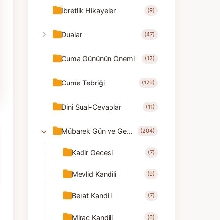
İbretlik Hikayeler
(9)
Dualar
(47)
Cuma Gününün Önemi
(12)
Cuma Tebriği
(179)
Dini Sual-Cevaplar
(11)
Mübarek Gün ve Geceler
(204)
Kadir Gecesi
(7)
Mevlid Kandili
(9)
Berat Kandili
(7)
Mirac Kandili
(6)