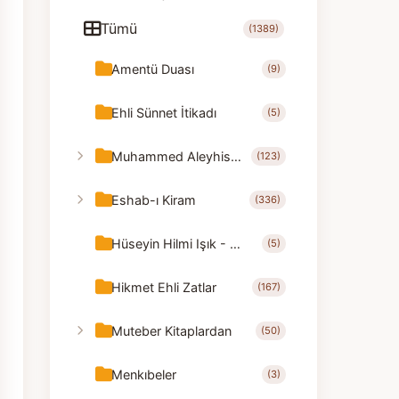
Tümü
(1389)
Amentü Duası
(9)
Ehli Sünnet İtikadı
(5)
Muhammed Aleyhisselam
(123)
Eshab-ı Kiram
(336)
Hüseyin Hilmi Işık - Nasihatler
(5)
Hikmet Ehli Zatlar
(167)
Muteber Kitaplardan
(50)
Menkıbeler
(3)