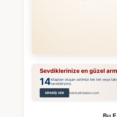
Sevdiklerinize en güzel ar
14
kitaptan oluşan setimizi tek tek veya takı
verebilirsiniz.
SİPARİŞ VER
hakikatkitabevi.com
Bu E