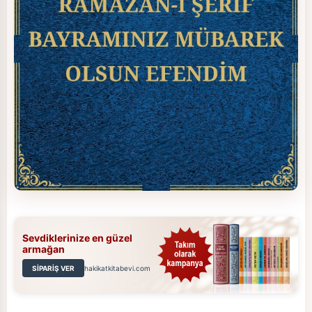
Sevdiklerinize en güzel
armağan
SİPARİŞ VER
hakikatkitabevi.com