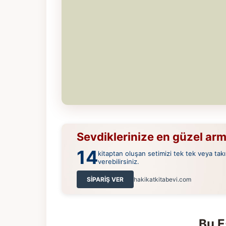
Sevdiklerinize en güzel ar
14
kitaptan oluşan setimizi tek tek veya takı
verebilirsiniz.
SİPARİŞ VER
hakikatkitabevi.com
Bu E