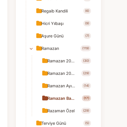
Regaib Kandili
(6)
Hicri Yılbaşı
(9)
Aşure Günü
(7)
Ramazan
(119)
Ramazan 2025
(30)
Ramazan 2026
(29)
Ramazan Ayı Tebrik
(14)
Ramazan Bayramı Tebrik
(17)
Razaman Özel
(29)
Terviye Günü
(5)