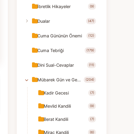
İbretlik Hikayeler
(9)
Dualar
(47)
Cuma Gününün Önemi
(12)
Cuma Tebriği
(179)
Dini Sual-Cevaplar
(11)
Mübarek Gün ve Geceler
(204)
Kadir Gecesi
(7)
Mevlid Kandili
(9)
Berat Kandili
(7)
Mirac Kandili
(6)