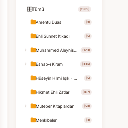
Tümü
(1389)
Amentü Duası
(9)
Ehli Sünnet İtikadı
(5)
Muhammed Aleyhisselam
(123)
Eshab-ı Kiram
(336)
Hüseyin Hilmi Işık - Nasihatler
(5)
Hikmet Ehli Zatlar
(167)
Muteber Kitaplardan
(50)
Menkıbeler
(3)