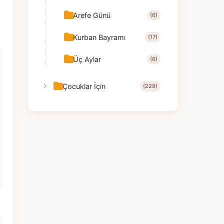
Arefe Günü
(6)
Kurban Bayramı
(17)
Üç Aylar
(6)
Çocuklar İçin
(229)