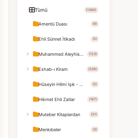
Tümü
(1390)
Amentü Duası
(9)
Ehli Sünnet İtikadı
(5)
Muhammed Aleyhisselam
(123)
Eshab-ı Kiram
(336)
Hüseyin Hilmi Işık - Nasihatler
(5)
Hikmet Ehli Zatlar
(167)
Muteber Kitaplardan
(51)
Menkıbeler
(3)