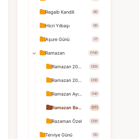
Regaib Kandili
(6)
Hicri Yılbaşı
(9)
Aşure Günü
(7)
Ramazan
(119)
Ramazan 2025
(30)
Ramazan 2026
(29)
Ramazan Ayı Tebrik
(14)
Ramazan Bayramı Tebrik
(17)
Razaman Özel
(29)
Terviye Günü
(5)