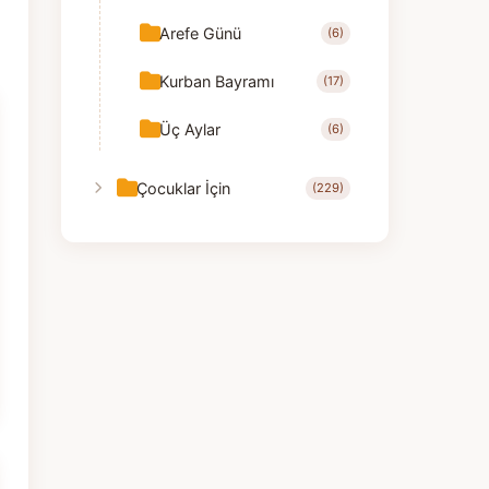
Arefe Günü
(6)
Kurban Bayramı
(17)
Üç Aylar
(6)
Çocuklar İçin
(229)