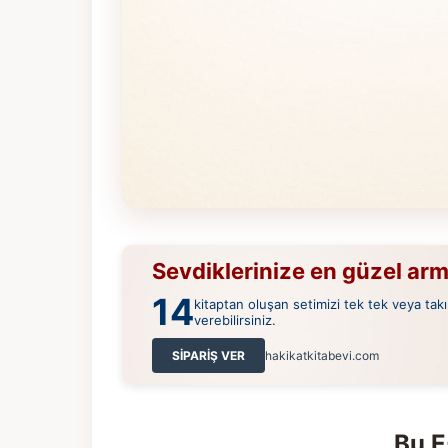
Sevdiklerinize en güzel ar
14
kitaptan oluşan setimizi tek tek veya takı
verebilirsiniz.
SİPARİŞ VER
hakikatkitabevi.com
Bu E