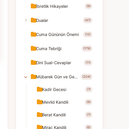
İbretlik Hikayeler
(9)
Dualar
(47)
Cuma Gününün Önemi
(12)
Cuma Tebriği
(179)
Dini Sual-Cevaplar
(11)
Mübarek Gün ve Geceler
(204)
Kadir Gecesi
(7)
Mevlid Kandili
(9)
Berat Kandili
(7)
Mirac Kandili
(6)