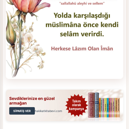
Sevdiklerinize en güzel
armağan
SİPARİŞ VER
hakikatkitabevi.com