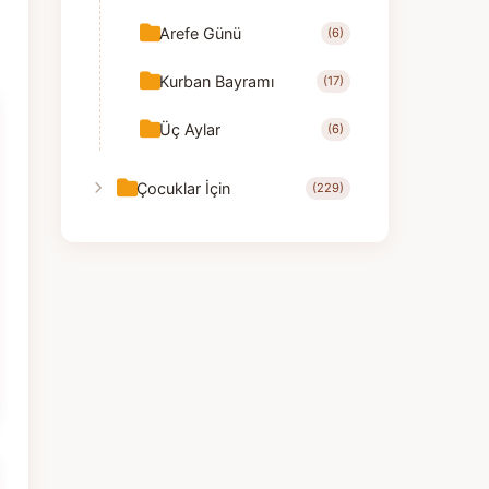
Arefe Günü
(6)
Kurban Bayramı
(17)
Üç Aylar
(6)
Çocuklar İçin
(229)