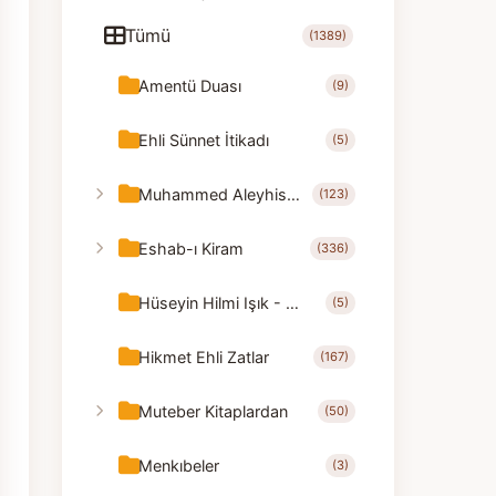
Tümü
(1389)
Amentü Duası
(9)
Ehli Sünnet İtikadı
(5)
Muhammed Aleyhisselam
(123)
Eshab-ı Kiram
(336)
Hüseyin Hilmi Işık - Nasihatler
(5)
Hikmet Ehli Zatlar
(167)
Muteber Kitaplardan
(50)
Menkıbeler
(3)