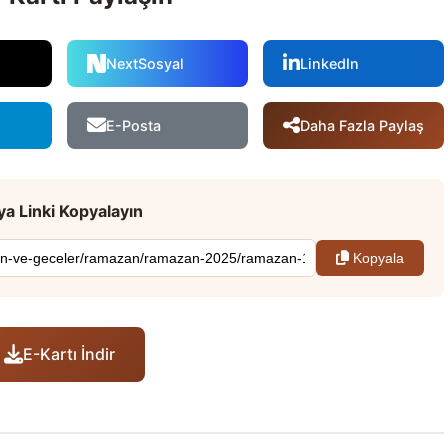
NextSosyal
LinkedIn
Daha Fazla Paylaş
E-Posta
a Linki Kopyalayın
Kopyala
E-Kartı İndir