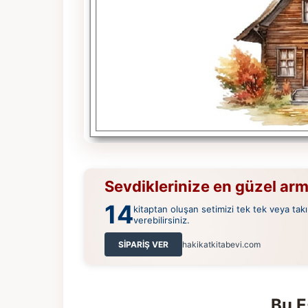
Sevdiklerinize en güzel ar
14
kitaptan oluşan setimizi tek tek veya takı
verebilirsiniz.
SİPARİŞ VER
hakikatkitabevi.com
Bu E