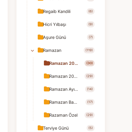
Regaib Kandili
(6)
Hicri Yılbaşı
(9)
Aşure Günü
(7)
Ramazan
(119)
Ramazan 2025
(30)
Ramazan 2026
(29)
Ramazan Ayı Tebrik
(14)
Ramazan Bayramı Tebrik
(17)
Razaman Özel
(29)
Terviye Günü
(5)