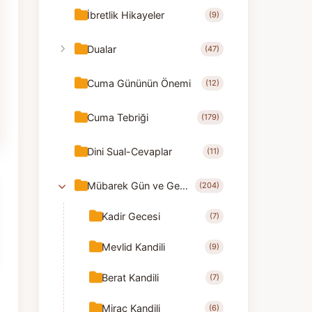
İbretlik Hikayeler
(9)
Dualar
(47)
Cuma Gününün Önemi
(12)
Cuma Tebriği
(179)
Dini Sual-Cevaplar
(11)
Mübarek Gün ve Geceler
(204)
Kadir Gecesi
(7)
Mevlid Kandili
(9)
Berat Kandili
(7)
Mirac Kandili
(6)