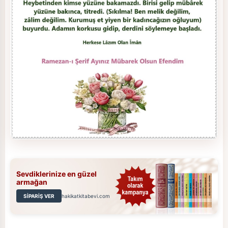
Sevdiklerinize en güzel
armağan
SİPARİŞ VER
hakikatkitabevi.com