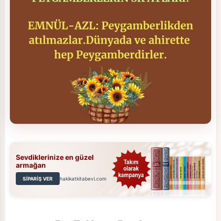
Sevdiklerinize en güzel
armağan
SİPARİŞ VER
hakikatkitabevi.com