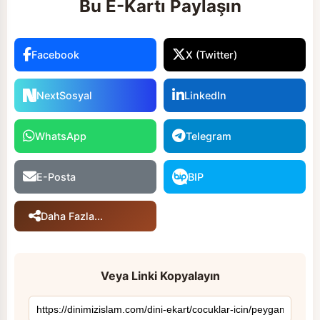
Bu E-Kartı Paylaşın
Facebook
X (Twitter)
NextSosyal
LinkedIn
WhatsApp
Telegram
E-Posta
BIP
Daha Fazla...
Veya Linki Kopyalayın