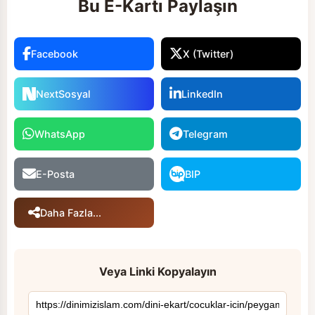
Bu E-Kartı Paylaşın
Facebook
X (Twitter)
NextSosyal
LinkedIn
WhatsApp
Telegram
E-Posta
BIP
Daha Fazla...
Veya Linki Kopyalayın