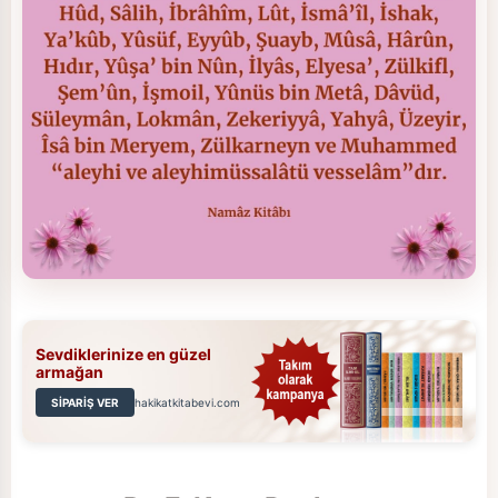
Sevdiklerinize en güzel
armağan
SİPARİŞ VER
hakikatkitabevi.com