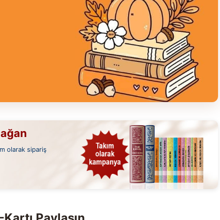
mağan
m olarak sipariş
-Kartı Paylaşın