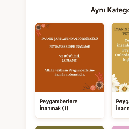
Aynı Katego
Peygamberlere
Peyg
İnanmak (1)
İnan