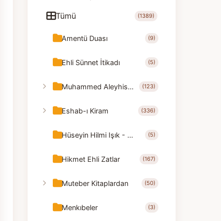
Tümü
(1389)
Amentü Duası
(9)
Ehli Sünnet İtikadı
(5)
Muhammed Aleyhisselam
(123)
Eshab-ı Kiram
(336)
Hüseyin Hilmi Işık - Nasihatler
(5)
Hikmet Ehli Zatlar
(167)
Muteber Kitaplardan
(50)
Menkıbeler
(3)