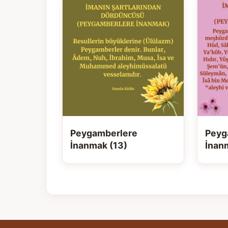
Peygamberlere
Peyg
İnanmak (13)
İnan