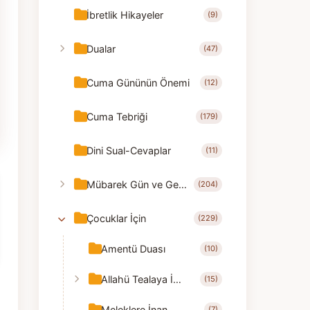
İbretlik Hikayeler
(9)
Dualar
(47)
Cuma Gününün Önemi
(12)
Cuma Tebriği
(179)
Dini Sual-Cevaplar
(11)
Mübarek Gün ve Geceler
(204)
Çocuklar İçin
(229)
Amentü Duası
(10)
Allahü Tealaya İnanmak
(15)
Meleklere İnanmak
(7)