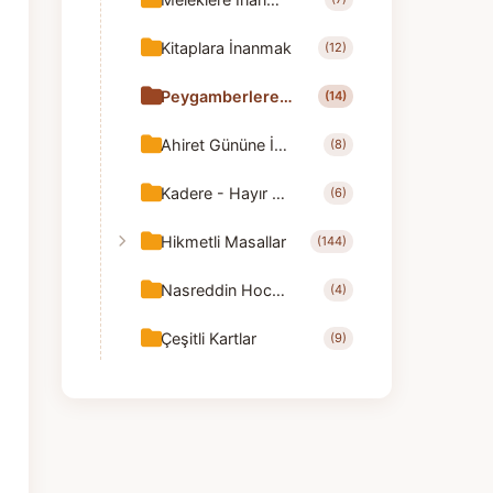
Kitaplara İnanmak
(12)
Peygamberlere İnanmak
(14)
Ahiret Gününe İnanmak
(8)
Kadere - Hayır ve Şerrin Allah'tan Olduğuna İnanmak
(6)
Hikmetli Masallar
(144)
Nasreddin Hoca Fıkraları
(4)
Çeşitli Kartlar
(9)