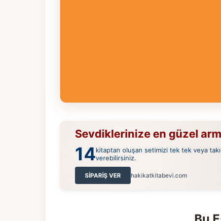
Sevdiklerinize en güzel ar
14
kitaptan oluşan setimizi tek tek veya takı
verebilirsiniz.
SİPARİŞ VER
hakikatkitabevi.com
Bu E