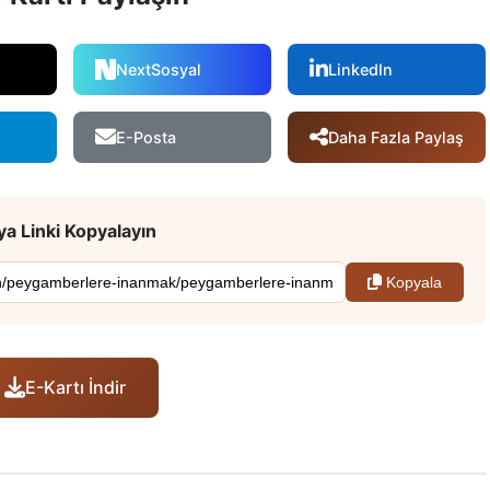
NextSosyal
LinkedIn
Daha Fazla Paylaş
E-Posta
a Linki Kopyalayın
Kopyala
E-Kartı İndir