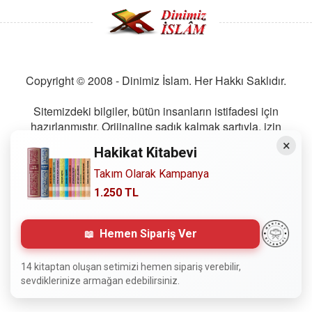
Copyright © 2008 - Dinimiz İslam. Her Hakkı Saklıdır.
Sitemizdeki bilgiler, bütün insanların istifadesi için
hazırlanmıştır. Orijinaline sadık kalmak şartıyla, izin
almaya gerek kalmadan, herkes istediği gibi alıp istifade
×
Hakikat Kitabevi
edebilir.
Takım Olarak Kampanya
1.250 TL
Normal Siteyi Göster
Hemen Sipariş Ver
14 kitaptan oluşan setimizi hemen sipariş verebilir,
sevdiklerinize armağan edebilirsiniz.