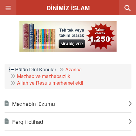
DİNİMİZ İSLAM
Bütün Dini Konular
Azəricə
Məzhəb və məzhəbsizlik
Allah və Rəsulu mərhəmət etdi
Məzhəbin lüzumu
Fərqli ictihad