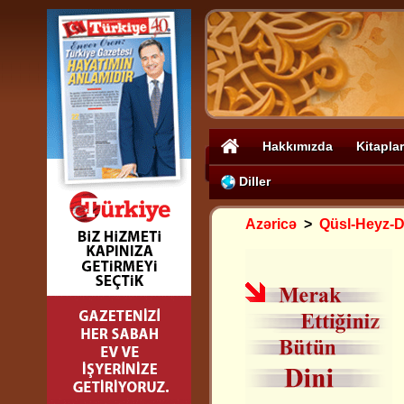
Hakkımızda
Kitaplar
Diller
Azəricə
>
Qüsl-Heyz-