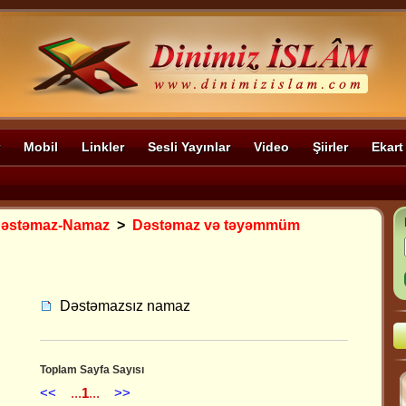
Mobil
Linkler
Sesli Yayınlar
Video
Şiirler
Ekart
Dəstəmaz-Namaz
>
Dəstəmaz və təyəmmüm
Dəstəmazsız namaz
Toplam Sayfa Sayısı
<<
...
1
...
>>