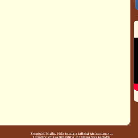
Sitemizdeki bilgiler, bütün insanların istifadesi için hazırlanmıştır.
Orijinaline sadık kalmak şartıyla, izin almaya gerek kalmadan,