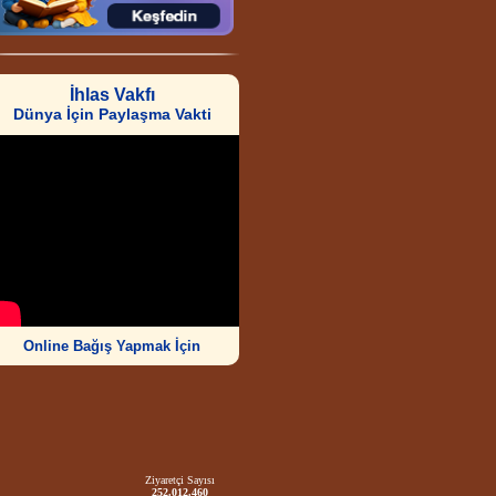
İhlas Vakfı
Dünya İçin Paylaşma Vakti
Online Bağış Yapmak İçin
Ziyaretçi Sayısı
252.012.460