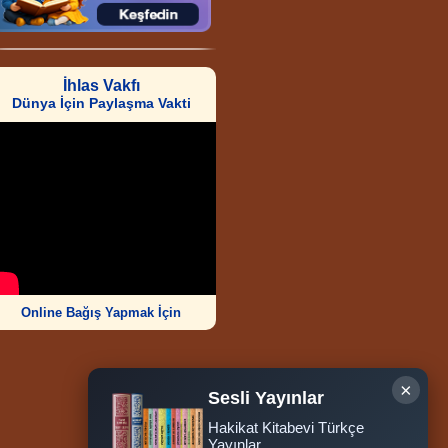
İhlas Vakfı
Dünya İçin Paylaşma Vakti
Online Bağış Yapmak İçin
×
Sesli Yayınlar
Hakikat Kitabevi Türkçe
Ziyaretçi Sayısı
Yayınlar
252.011.428