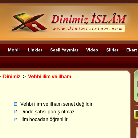
Mobil
Linkler
Sesli Yayınlar
Video
Şiirler
Ekart
>
Dinimiz
>
Vehbi ilim ve ilham
Vehbi ilim ve ilham senet değildir
Dinde şahsi görüş olmaz
İlim hocadan öğrenilir