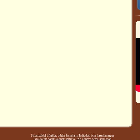
Sitemizdeki bilgiler, bütün insanların istifadesi için hazırlanmıştır.
Orijinaline sadık kalmak şartıyla, izin almaya gerek kalmadan,