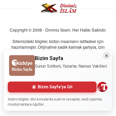
Copyright © 2008 - Dinimiz İslam. Her Hakkı Saklıdır.
Sitemizdeki bilgiler, bütün insanların istifadesi için
hazırlanmıştır. Orijinaline sadık kalmak şartıyla, izin
almaya gerek kalmadan, herkes istediği gibi alıp istifade
×
Bizim Sayfa
edebilir.
Günün Sohbeti, Yazarlar, Namaz Vakitleri
Normal Siteyi Göster
Bizim Sayfa'ya Git
İslami bilgiler, dini konularda sual ve cevaplar, sesli yayınlar,
müslümanlara öğütler...