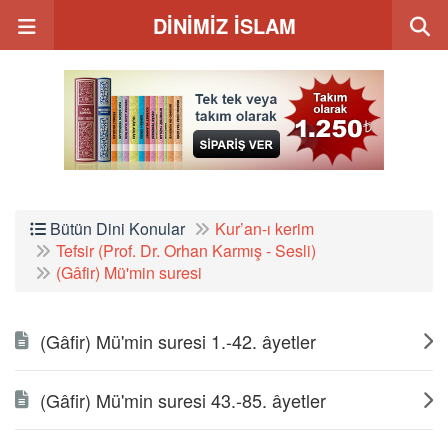
DİNİMİZ İSLAM
Bütün Dini Konular
Kur’an-ı kerim
Tefsir (Prof. Dr. Orhan Karmış - Sesli)
(Gâfir) Mü'min suresi
(Gâfir) Mü'min suresi 1.-42. âyetler
(Gâfir) Mü'min suresi 43.-85. âyetler