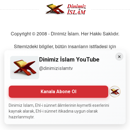
Copyright © 2008 - Dinimiz İslam. Her Hakkı Saklıdır.
Sitemizdeki bilgiler, bütün insanların istifadesi için
hazırlanmıştır. Orijinaline sadık kalmak şartıyla, izin
×
almaya gerek kalmadan, herkes istediği gibi alıp istifade
Dinimiz İslam YouTube
edebilir.
@dinimizislamtv
Normal Siteyi Göster
Kanala Abone Ol
Dinimiz İslam, Ehl-i sünnet âlimlerinin kıymetli eserlerini
kaynak alarak, Ehl-i sünnet itikadına uygun olarak
hazırlanmıştır.