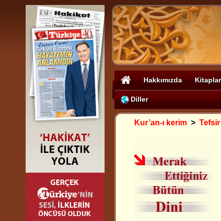
Hakkımızda
Kitaplar
Diller
Kur’an-ı kerim
>
Tefsir