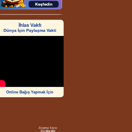
İhlas Vakfı
Dünya İçin Paylaşma Vakti
Online Bağış Yapmak İçin
Ziyaretçi Sayısı
252.004.081