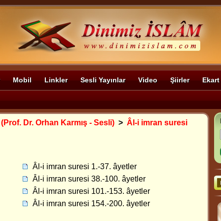
Mobil
Linkler
Sesli Yayınlar
Video
Şiirler
Ekart
 (Prof. Dr. Orhan Karmış - Sesli)
>
Âl-i imran suresi
Âl-i imran suresi 1.-37. âyetler
Âl-i imran suresi 38.-100. âyetler
Âl-i imran suresi 101.-153. âyetler
Âl-i imran suresi 154.-200. âyetler