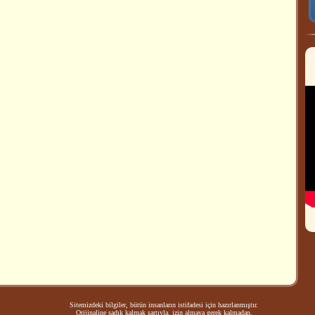
Sitemizdeki bilgiler, bütün insanların istifadesi için hazırlanmıştır.
Orijinaline sadık kalmak şartıyla, izin almaya gerek kalmadan,