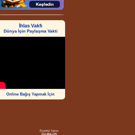
İhlas Vakfı
Dünya İçin Paylaşma Vakti
Online Bağış Yapmak İçin
Ziyaretçi Sayısı
252.004.229