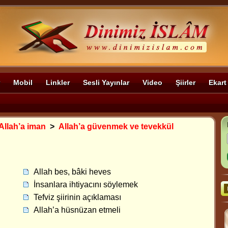
Mobil
Linkler
Sesli Yayınlar
Video
Şiirler
Ekart
Allah’a iman
>
Allah’a güvenmek ve tevekkül
Allah bes, bâki heves
İnsanlara ihtiyacını söylemek
Tefviz şiirinin açıklaması
Allah’a hüsnüzan etmeli