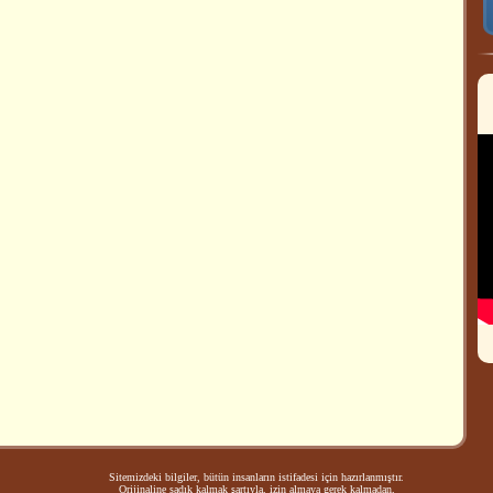
Sitemizdeki bilgiler, bütün insanların istifadesi için hazırlanmıştır.
Orijinaline sadık kalmak şartıyla, izin almaya gerek kalmadan,