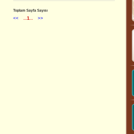
Toplam Sayfa Sayısı
<<
...
1
...
>>