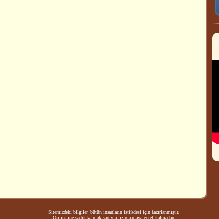
Sitemizdeki bilgiler, bütün insanların istifadesi için hazırlanmıştır.
Orijinaline sadık kalmak şartıyla, izin almaya gerek kalmadan,