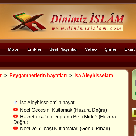
Mobil
Linkler
Sesli Yayınlar
Video
Şiirler
Ekart
r
>
Peygamberlerin hayatları
>
İsa Aleyhisselam
İsa Aleyhisselam'ın hayatı
Noel Gecesini Kutlamak (Huzura Doğru)
Hazret-i İsa'nın Doğumu Belli Midir? (Huzura
Doğru)
Noel ve Yılbaşı Kutlamaları (Gönül Pınarı)