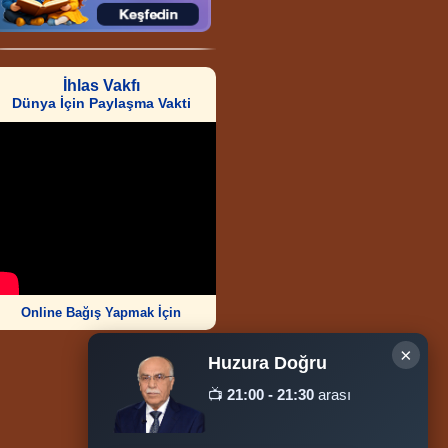
İhlas Vakfı
Dünya İçin Paylaşma Vakti
Online Bağış Yapmak İçin
×
Huzura Doğru
📺
21:00 - 21:30
arası
Ziyaretçi Sayısı
252.012.984