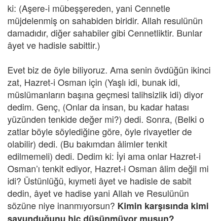
ki: (Aşere-i mübeşşereden, yani Cennetle
müjdelenmiş on sahabiden biridir. Allah resulünün
damadıdır, diğer sahabiler gibi Cennetliktir. Bunlar
âyet ve hadisle sabittir.)
Evet biz de öyle biliyoruz. Ama senin övdüğün ikinci
zat, Hazret-i Osman için (Yaşlı idi, bunak idi,
müslümanların başına geçmesi talihsizlik idi) diyor
dedim. Genç, (Onlar da insan, bu kadar hatası
yüzünden tenkide değer mi?) dedi. Sonra, (Belki o
zatlar böyle söylediğine göre, öyle rivayetler de
olabilir) dedi. (Bu bakımdan âlimler tenkit
edilmemeli) dedi. Dedim ki: İyi ama onlar Hazret-i
Osman’ı tenkit ediyor, Hazret-i Osman âlim değil mi
idi? Üstünlüğü, kıymeti âyet ve hadisle de sabit
dedin, âyet ve hadise yani Allah ve Resulünün
sözüne niye inanmıyorsun?
Kimin karşısında kimi
savunduğunu hiç düşünmüyor musun?