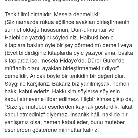
Tenkit ilmi olmalıdır. Mesela denmeli ki:
(Siz namazda rükua eğilince ayakları birleştirmenin
sünnet olduğu hususunun, Dürr-ül-muhtar ve
Halebi’de yazdığını söylediniz. Halbuki ben o
kitaplara baktım öyle bir şey görmedim) demeli veya
(Evet bildirdiğiniz kitaplarda öyle yazıyor ama, başka
kitaplarda ise, mesela Hidaye’de, Dürer Gurer’de
müftabih olanı, ayakları birleştirmemektir diyor”
demelidir. Ancak böyle bir tenkidin bir değeri olur.
Saygı ile karşılarız. Bakarız biz yanılmışsak, hemen
hakkı kabul ederiz. Hakkı kim söylerse söylesin
kabul etmeyene itibar edilmez. Hiçbir kimse çıkıp da,
“Size şu muteber eserlerden kaynak gösterdik, fakat
kabul etmediniz“ diyemez. İnsanlık hâli, nakilde bir
yanlışımız olsa, hemen kabul eder, bunu muteber
eserlerden gösterene minnettar kalırız.