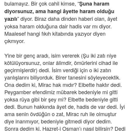
bulamayız. Bir çok cahil kimse, “
Şuna haram
diyorsunuz, ama hangi âyette haram olduğu
” diyor. Biraz daha dinden haberi olan, âyet
yazılı
yoksa haram olduğuna dair hadis var mı diyor.
Maalesef hangi fıkıh kitabında yazıyor diyen
çıkmıyor.
Yine bir genç aradı, isim vererek (Şu iki zatı niye
kötülüyorsunuz, onlar âlimdir, ömürlerini cihad ile
geçirmişlerdir) dedi. İsim verdiği için o iki zatın
yanlışlarını biliyorduk. Birer tanesini söyleyecektik.
Ona dedim ki, Mirac hak mıdır? Elbette haktır dedi.
Peygamber efendimiz mübarek bedeniyle mi gitti
yoksa rüya gibi bir şey mi? Elbette bedeniyle gitti
dedi. Bunun hakkında âyet de, hadis de var dedi. İyi
ama senin övdüğün o zat, Mirac ruh ile olmuştur
diye inanmıyor, bedeniyle gitmedi diyor dedim.
Sonra dedim ki, Hazret-i Osman’ı nasıl bilirsin? Dedi