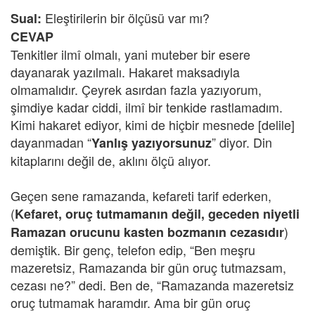
Eleştirilerin bir ölçüsü var mı?
Sual:
CEVAP
Tenkitler ilmî olmalı, yani muteber bir esere
dayanarak yazılmalı. Hakaret maksadıyla
olmamalıdır. Çeyrek asırdan fazla yazıyorum,
şimdiye kadar ciddi, ilmî bir tenkide rastlamadım.
Kimi hakaret ediyor, kimi de hiçbir mesnede [delile]
dayanmadan “
” diyor. Din
Yanlış yazıyorsunuz
kitaplarını değil de, aklını ölçü alıyor.
Geçen sene ramazanda, kefareti tarif ederken,
(
Kefaret, oruç tutmamanın değil, geceden niyetli
)
Ramazan orucunu kasten bozmanın cezasıdır
demiştik. Bir genç, telefon edip, “Ben meşru
mazeretsiz, Ramazanda bir gün oruç tutmazsam,
cezası ne?” dedi. Ben de, “Ramazanda mazeretsiz
oruç tutmamak haramdır. Ama bir gün oruç