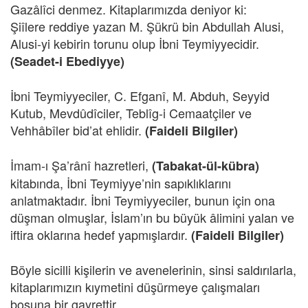
Gazâlîci denmez. Kitaplarımızda deniyor ki:
Şiîlere reddiye yazan M. Şükrü bin Abdullah Alusi,
Alusi-yi kebirin torunu olup İbni Teymiyyecidir.
(Seadet-i Ebediyye)
İbni Teymiyyeciler, C. Efganî, M. Abduh, Seyyid
Kutub, Mevdûdîciler, Teblîg-i Cemaatçiler ve
Vehhâbîler bid’at ehlidir.
(Faideli Bilgiler)
İmam-ı Şa’rânî hazretleri,
(Tabakat-ül-kübra)
kitabında, İbni Teymiyye’nin sapıklıklarını
anlatmaktadır. İbni Teymiyyeciler, bunun için ona
düşman olmuşlar, İslam’ın bu büyük âlimini yalan ve
iftira oklarına hedef yapmışlardır.
(Faideli Bilgiler)
Böyle sicilli kişilerin ve avenelerinin, sinsi saldırılarla,
kitaplarımızın kıymetini düşürmeye çalışmaları
boşuna bir gayrettir.