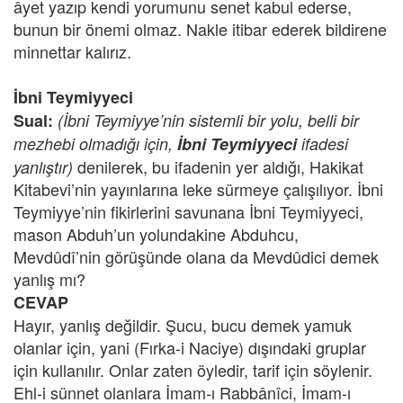
âyet yazıp kendi yorumunu senet kabul ederse,
bunun bir önemi olmaz. Nakle itibar ederek bildirene
minnettar kalırız.
İbni Teymiyyeci
Sual:
(İbni Teymiyye’nin sistemli bir yolu, belli bir
mezhebi olmadığı için,
İbni Teymiyyeci
ifadesi
denilerek, bu ifadenin yer aldığı, Hakikat
yanlıştır)
Kitabevi’nin yayınlarına leke sürmeye çalışılıyor. İbni
Teymiyye’nin fikirlerini savunana İbni Teymiyyeci,
mason Abduh’un yolundakine Abduhcu,
Mevdûdî’nin görüşünde olana da Mevdûdici demek
yanlış mı?
CEVAP
Hayır, yanlış değildir. Şucu, bucu demek yamuk
olanlar için, yani (Fırka-i Naciye) dışındaki gruplar
için kullanılır. Onlar zaten öyledir, tarif için söylenir.
Ehl-i sünnet olanlara İmam-ı Rabbânîci, İmam-ı