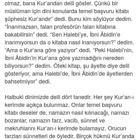
olmaz, bana Kur’andan delil göster. Çünkü bir
müslüman için dini konularda temel başvuru kitabı
şüphesiz Kur’andır” dedi. Bunu kim söylüyor dedim.
“İnanmazsan, falan profesörün falan kitabına
bakabilirsin” dedi. “Sen Halebi’ye, İbni Âbidin’e
inanmıyorsun da o kitaba nasıl inanıyorsun?” dedim.
“Ama o Kur’ana göre yazıyor” dedi. “Peki Halebi’nin,
İbni Âbidin’in Kur’ana göre yazmadığını nereden
biliyorsun?” dedim. Öteki kitap, şu âyette diye delil
gösteriyor, ama Halebi’de, İbni Âbidin’de âyetlerden
bahsetmiyor” dedi.
Halbuki dinimizde delil dört tanedir. Her şey Kur’an-ı
kerimde açıkça bulunmaz. Onlar temel başvuru
kitabı deseler de, namazın nasıl kılınacağı, namazı
bozanlar, namazın farz, vacib, sünnet ve
mekruhlarını Kur’an-ı kerimde bulamayız. Orucun
farzları sünnetleri de öyledir. Birçok hükmü Kur’anda