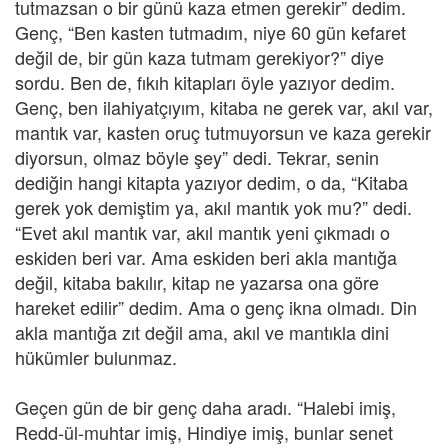
tutmazsan o bir günü kaza etmen gerekir” dedim.
Genç, “Ben kasten tutmadım, niye 60 gün kefaret
değil de, bir gün kaza tutmam gerekiyor?” diye
sordu. Ben de, fıkıh kitapları öyle yazıyor dedim.
Genç, ben ilahiyatçıyım, kitaba ne gerek var, akıl var,
mantık var, kasten oruç tutmuyorsun ve kaza gerekir
diyorsun, olmaz böyle şey” dedi. Tekrar, senin
dediğin hangi kitapta yazıyor dedim, o da, “Kitaba
gerek yok demiştim ya, akıl mantık yok mu?” dedi.
“Evet akıl mantık var, akıl mantık yeni çıkmadı o
eskiden beri var. Ama eskiden beri akla mantığa
değil, kitaba bakılır, kitap ne yazarsa ona göre
hareket edilir” dedim. Ama o genç ikna olmadı. Din
akla mantığa zıt değil ama, akıl ve mantıkla dini
hükümler bulunmaz.
Geçen gün de bir genç daha aradı. “Halebi imiş,
Redd-ül-muhtar imiş, Hindiye imiş, bunlar senet