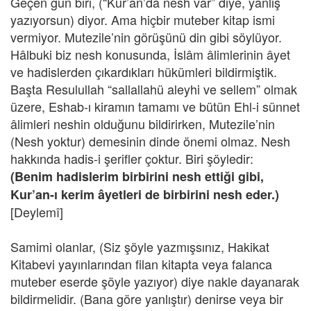
Geçen gün biri, (“Kur’an’da nesh var” diye, yanlış
yazıyorsun) diyor. Ama hiçbir muteber kitap ismi
vermiyor. Mutezile’nin görüşünü din gibi söylüyor.
Hâlbuki biz nesh konusunda, İslâm âlimlerinin âyet
ve hadislerden çıkardıkları hükümleri bildirmiştik.
Başta Resulullah “sallallahü aleyhi ve sellem” olmak
üzere, Eshab-ı kiramın tamamı ve bütün Ehl-i sünnet
âlimleri neshin olduğunu bildirirken, Mutezile’nin
(Nesh yoktur) demesinin dinde önemi olmaz. Nesh
hakkında hadis-i şerifler çoktur. Biri şöyledir:
(Benim hadislerim birbirini nesh ettiği gibi,
Kur’an-ı kerim âyetleri de birbirini nesh eder.)
[Deylemî]
Samimi olanlar, (Siz şöyle yazmışsınız, Hakikat
Kitabevi yayınlarından filan kitapta veya falanca
muteber eserde şöyle yazıyor) diye nakle dayanarak
bildirmelidir. (Bana göre yanlıştır) denirse veya bir