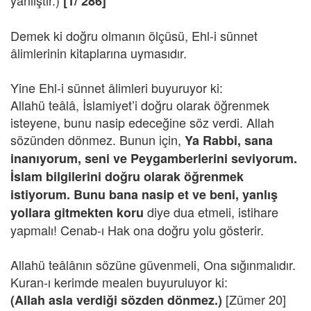
yanlıştır.)
[1/ 286]
Demek ki doğru olmanın ölçüsü, Ehl-i sünnet
âlimlerinin kitaplarına uymasıdır.
Yine Ehl-i sünnet âlimleri buyuruyor ki:
Allahü teâlâ, İslamiyet’i doğru olarak öğrenmek
isteyene, bunu nasip edeceğine söz verdi. Allah
sözünden dönmez. Bunun için,
Ya Rabbi, sana
inanıyorum, seni ve Peygamberlerini seviyorum.
İslam bilgilerini doğru olarak öğrenmek
istiyorum. Bunu bana nasip et ve beni, yanlış
diye dua etmeli, istihare
yollara gitmekten koru
yapmalı! Cenab-ı Hak ona doğru yolu gösterir.
Allahü teâlânın sözüne güvenmeli, Ona sığınmalıdır.
Kuran-ı kerimde mealen buyuruluyor ki:
[Zümer 20]
(Allah asla verdiği sözden dönmez.)