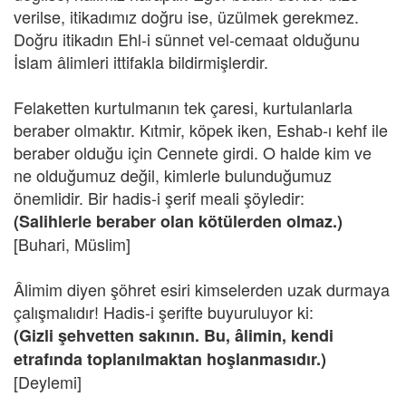
verilse, itikadımız doğru ise, üzülmek gerekmez.
Doğru itikadın Ehl-i sünnet vel-cemaat olduğunu
İslam âlimleri ittifakla bildirmişlerdir.
Felaketten kurtulmanın tek çaresi, kurtulanlarla
beraber olmaktır. Kıtmir, köpek iken, Eshab-ı kehf ile
beraber olduğu için Cennete girdi. O halde kim ve
ne olduğumuz değil, kimlerle bulunduğumuz
önemlidir. Bir hadis-i şerif meali şöyledir:
(Salihlerle beraber olan kötülerden olmaz.)
[Buhari, Müslim]
Âlimim diyen şöhret esiri kimselerden uzak durmaya
çalışmalıdır! Hadis-i şerifte buyuruluyor ki:
(Gizli şehvetten sakının. Bu, âlimin, kendi
etrafında toplanılmaktan hoşlanmasıdır.)
[Deylemi]