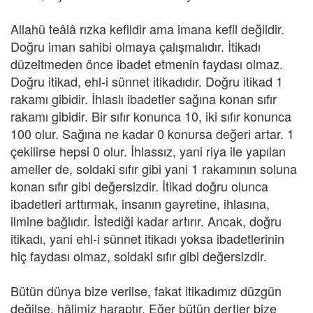
Allahü teâlâ rızka kefildir ama imana kefil değildir.
Doğru iman sahibi olmaya çalışmalıdır. İtikadı
düzeltmeden önce ibadet etmenin faydası olmaz.
Doğru itikad, ehl-i sünnet itikadıdır. Doğru itikad 1
rakamı gibidir. İhlaslı ibadetler sağına konan sıfır
rakamı gibidir. Bir sıfır konunca 10, iki sıfır konunca
100 olur. Sağına ne kadar 0 konursa değeri artar. 1
çekilirse hepsi 0 olur. İhlassız, yani riya ile yapılan
ameller de, soldaki sıfır gibi yani 1 rakamının soluna
konan sıfır gibi değersizdir. İtikad doğru olunca
ibadetleri arttırmak, insanın gayretine, ihlasına,
ilmine bağlıdır. İstediği kadar artırır. Ancak, doğru
itikadı, yani ehl-i sünnet itikadı yoksa ibadetlerinin
hiç faydası olmaz, soldaki sıfır gibi değersizdir.
Bütün dünya bize verilse, fakat itikadımız düzgün
değilse, hâlimiz haraptır. Eğer bütün dertler bize