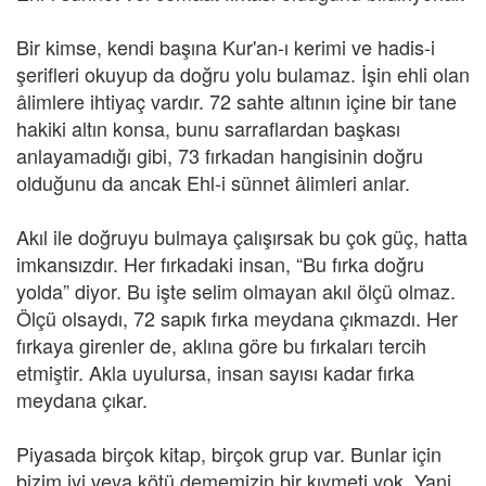
Bir kimse, kendi başına Kur'an-ı kerimi ve hadis-i
şerifleri okuyup da doğru yolu bulamaz. İşin ehli olan
âlimlere ihtiyaç vardır. 72 sahte altının içine bir tane
hakiki altın konsa, bunu sarraflardan başkası
anlayamadığı gibi, 73 fırkadan hangisinin doğru
olduğunu da ancak Ehl-i sünnet âlimleri anlar.
Akıl ile doğruyu bulmaya çalışırsak bu çok güç, hatta
imkansızdır. Her fırkadaki insan, “Bu fırka doğru
yolda” diyor. Bu işte selim olmayan akıl ölçü olmaz.
Ölçü olsaydı, 72 sapık fırka meydana çıkmazdı. Her
fırkaya girenler de, aklına göre bu fırkaları tercih
etmiştir. Akla uyulursa, insan sayısı kadar fırka
meydana çıkar.
Piyasada birçok kitap, birçok grup var. Bunlar için
bizim iyi veya kötü dememizin bir kıymeti yok. Yani