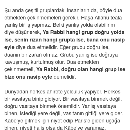
Şu anda çeşitli gruplardaki insanların da, böyle dua
etmekten çekinmemeleri gerekir. Hâşâ Allahü teâlâ
yanlış bir iş yapmaz. Belki yanlış yolda olabilirim
diye düşünerek,
Ya Rabbi hangi grup doğru yolda
ise, senin rızan hangi grupta ise, bana onu nasip
diye dua etmelidir. Eğer grubu doğru ise,
eyle
duanın bir zararı olmaz. Grubu yanlış ise doğruya
kavuşmuş, kurtulmuş olur. Dua etmekten
çekinmemeli,
Ya Rabbi, doğru olan hangi grup ise
demelidir.
bize onu nasip eyle
Dünyadan herkes ahirete yolculuk yapıyor. Herkes
bir vasıtaya binip gidiyor. Bir vasıtaya binmek değil,
doğru vasıtaya binmek önemlidir. Yanlış vasıtaya
binen, istediği yere değil, vasıtanın gittiği yere gider.
Kâbe’ye gitmek için niyet edip Paris’e giden uçağa
binen, niyeti halis olsa da Kâbe’ye varamaz.