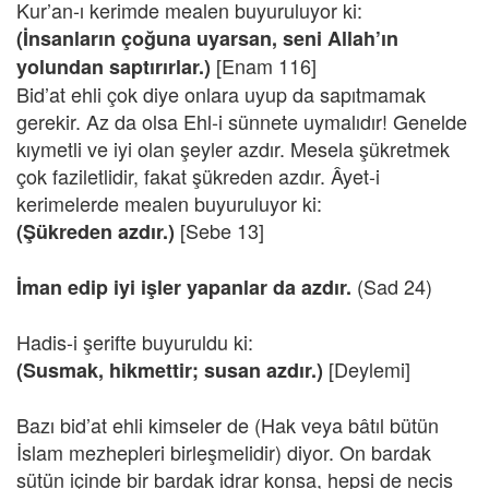
Kur’an-ı kerimde mealen buyuruluyor ki:
(İnsanların çoğuna uyarsan, seni Allah’ın
[Enam 116]
yolundan saptırırlar.)
Bid’at ehli çok diye onlara uyup da sapıtmamak
gerekir. Az da olsa Ehl-i sünnete uymalıdır! Genelde
kıymetli ve iyi olan şeyler azdır. Mesela şükretmek
çok faziletlidir, fakat şükreden azdır. Âyet-i
kerimelerde mealen buyuruluyor ki:
[Sebe 13]
(Şükreden azdır.)
(Sad 24)
İman edip iyi işler yapanlar da azdır.
Hadis-i şerifte buyuruldu ki:
[Deylemi]
(Susmak, hikmettir; susan azdır.)
Bazı bid’at ehli kimseler de (Hak veya bâtıl bütün
İslam mezhepleri birleşmelidir) diyor. On bardak
sütün içinde bir bardak idrar konsa, hepsi de necis