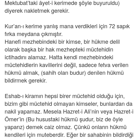
Mektubat’taki âyet-i kerimede şöyle buyuruldu)
diyerek nakletmek gerekir.
Kur’an-ı kerime yanlış mana verdikleri için 72 sapık
fırka meydana çıkmıştır.
Hanefi mezhebindeki bir kimse, bir hükme delil
olarak başka bir hak mezhepteki müctehidin
ictihadını alamaz. Hatta kendi mezhebindeki
müctehidlerin kavillerini değil, sadece fetva verilen
hükmü almak, (sahih olan budur) denilen hükmü
bildirmek gerekir.
Eshab-ı kiramın hepsi birer müctehid olduğu için,
bizim gibi müctehid olmayan kimseler, bunlardan da
nakil yapamaz. Mesela Hazret-i Ali’nin veya Hazret-i
Ömer’in (Bu husustaki hükmü şudur, biz de öyle
yaparız) demek caiz olmaz. Çünkü onların hükmü
kendileri için muteberdir. Eğer bir sahabinin bildirdiği