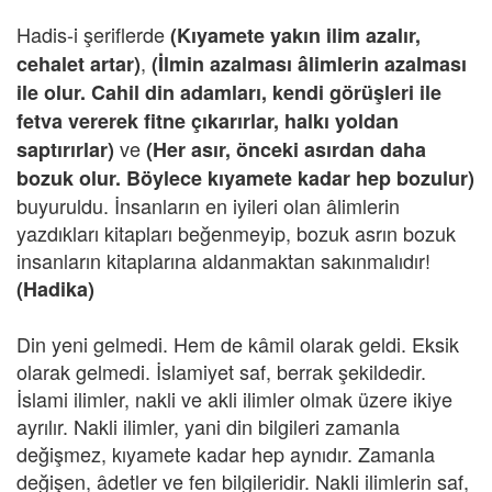
Hadis-i şeriflerde
(Kıyamete yakın ilim azalır,
,
cehalet artar)
(İlmin azalması âlimlerin azalması
ile olur. Cahil din adamları, kendi görüşleri ile
fetva vererek fitne çıkarırlar, halkı yoldan
ve
saptırırlar)
(Her asır, önceki asırdan daha
bozuk olur. Böylece kıyamete kadar hep bozulur)
buyuruldu. İnsanların en iyileri olan âlimlerin
yazdıkları kitapları beğenmeyip, bozuk asrın bozuk
insanların kitaplarına aldanmaktan sakınmalıdır!
(Hadika)
Din yeni gelmedi. Hem de kâmil olarak geldi. Eksik
olarak gelmedi. İslamiyet saf, berrak şekildedir.
İslami ilimler, nakli ve akli ilimler olmak üzere ikiye
ayrılır. Nakli ilimler, yani din bilgileri zamanla
değişmez, kıyamete kadar hep aynıdır. Zamanla
değişen, âdetler ve fen bilgileridir. Nakli ilimlerin saf,