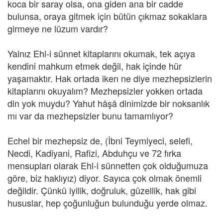
koca bir saray olsa, ona giden ana bir cadde
bulunsa, oraya gitmek için bütün çıkmaz sokaklara
girmeye ne lüzum vardır?
Yalnız Ehl-i sünnet kitaplarını okumak, tek açıya
kendini mahkum etmek değil, hak içinde hür
yaşamaktır. Hak ortada iken ne diye mezhepsizlerin
kitaplarını okuyalım? Mezhepsizler yokken ortada
din yok muydu? Yahut hâşâ dinimizde bir noksanlık
mı var da mezhepsizler bunu tamamlıyor?
Echel bir mezhepsiz de, (İbni Teymiyeci, selefi,
Necdi, Kadiyani, Rafizi, Abduhçu ve 72 fırka
mensupları olarak Ehl-i sünnetten çok olduğumuza
göre, biz haklıyız) diyor. Sayıca çok olmak önemli
değildir. Çünkü iyilik, doğruluk, güzellik, hak gibi
hususlar, hep çoğunluğun bulunduğu yerde olmaz.