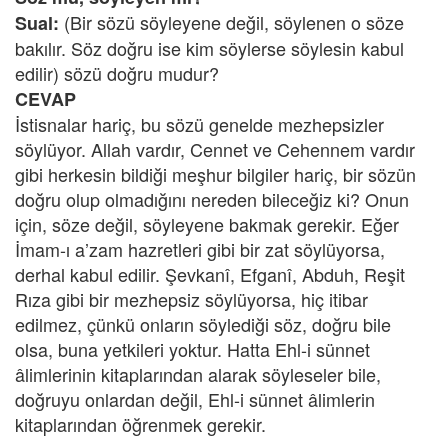
(Bir sözü söyleyene değil, söylenen o söze
Sual:
bakılır. Söz doğru ise kim söylerse söylesin kabul
edilir) sözü doğru mudur?
CEVAP
İstisnalar hariç, bu sözü genelde mezhepsizler
söylüyor. Allah vardır, Cennet ve Cehennem vardır
gibi herkesin bildiği meşhur bilgiler hariç, bir sözün
doğru olup olmadığını nereden bileceğiz ki? Onun
için, söze değil, söyleyene bakmak gerekir. Eğer
İmam-ı a’zam hazretleri gibi bir zat söylüyorsa,
derhal kabul edilir. Şevkanî, Efganî, Abduh, Reşit
Rıza gibi bir mezhepsiz söylüyorsa, hiç itibar
edilmez, çünkü onların söylediği söz, doğru bile
olsa, buna yetkileri yoktur. Hatta Ehl-i sünnet
âlimlerinin kitaplarından alarak söyleseler bile,
doğruyu onlardan değil, Ehl-i sünnet âlimlerin
kitaplarından öğrenmek gerekir.