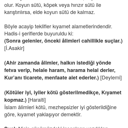
olur. Koyun sütü, köpek veya hınzır sütü ile
karıştırılırsa, elde koyun sütü de kalmaz.
Böyle acayip teklifler kıyamet alametlerindendir.
Hadis-i şeriflerde buyuruldu ki:
(Sonra gelenler, önceki âlimleri cahillikle suçlar.)
[İ.Asakir]
(Ahir zamanda âlimler, halkın istediği yönde
fetva verip, helale haram, harama helal derler,
[Deylemi]
Kur’anı ticarete, menfaate alet ederler.)
(Kötüler iyi, iyiler kötü gösterilmedikçe, Kıyamet
[Haraiti]
kopmaz.)
İslam âlimleri kötü, mezhepsizler iyi gösterildiğine
göre, kıyamet yaklaşıyor demektir.