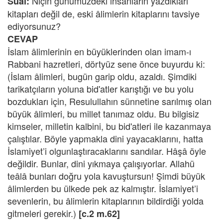
Niçin günümüzdeki insanların yazdıkları
Sual:
kitapları değil de, eski âlimlerin kitaplarını tavsiye
ediyorsunuz?
CEVAP
İslam âlimlerinin en büyüklerinden olan imam-ı
Rabbani hazretleri, dörtyüz sene önce buyurdu ki:
(İslam âlimleri, bugün garip oldu, azaldı. Şimdiki
tarikatçıların yoluna bid'atler karıştığı ve bu yolu
bozdukları için, Resulullahın sünnetine sarılmış olan
büyük âlimleri, bu millet tanımaz oldu. Bu bilgisiz
kimseler, milletin kalbini, bu bid'atleri ile kazanmaya
çalıştılar. Böyle yapmakla dini yayacaklarını, hatta
İslamiyet’i olgunlaştıracaklarını sandılar. Hâşâ öyle
değildir. Bunlar, dini yıkmaya çalışıyorlar. Allahü
teâlâ bunları doğru yola kavuştursun! Şimdi büyük
âlimlerden bu ülkede pek az kalmıştır. İslamiyet’i
sevenlerin, bu âlimlerin kitaplarının bildirdiği yolda
gitmeleri gerekir.)
[c.2 m.62]