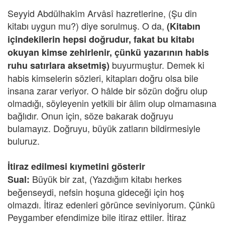
Seyyid Abdülhakîm Arvâsî hazretlerine, (Şu din
kitabı uygun mu?) diye sorulmuş. O da,
(Kitabın
içindekilerin hepsi doğrudur, fakat bu kitabı
okuyan kimse zehirlenir, çünkü yazarının habis
buyurmuştur. Demek ki
ruhu satırlara aksetmiş)
habis kimselerin sözleri, kitapları doğru olsa bile
insana zarar veriyor. O hâlde bir sözün doğru olup
olmadığı, söyleyenin yetkili bir âlim olup olmamasına
bağlıdır. Onun için, söze bakarak doğruyu
bulamayız. Doğruyu, büyük zatların bildirmesiyle
buluruz.
İtiraz edilmesi kıymetini gösterir
Büyük bir zat, (Yazdığım kitabı herkes
Sual:
beğenseydi, nefsin hoşuna gideceği için hoş
olmazdı. İtiraz edenleri görünce seviniyorum. Çünkü
Peygamber efendimize bile itiraz ettiler. İtiraz