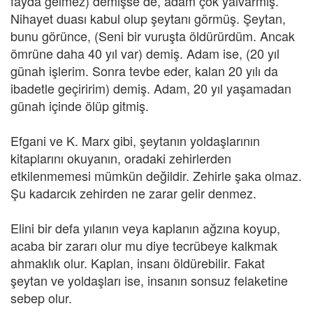
fayda gelmez) demişse de, adam çok yalvarmış.
Nihayet duası kabul olup şeytanı görmüş. Şeytan,
bunu görünce, (Seni bir vuruşta öldürürdüm. Ancak
ömrüne daha 40 yıl var) demiş. Adam ise, (20 yıl
günah işlerim. Sonra tevbe eder, kalan 20 yılı da
ibadetle geçiririm) demiş. Adam, 20 yıl yaşamadan
günah içinde ölüp gitmiş.
Efgani ve K. Marx gibi, şeytanın yoldaşlarının
kitaplarını okuyanın, oradaki zehirlerden
etkilenmemesi mümkün değildir. Zehirle şaka olmaz.
Şu kadarcık zehirden ne zarar gelir denmez.
Elini bir defa yılanın veya kaplanın ağzına koyup,
acaba bir zararı olur mu diye tecrübeye kalkmak
ahmaklık olur. Kaplan, insanı öldürebilir. Fakat
şeytan ve yoldaşları ise, insanın sonsuz felaketine
sebep olur.