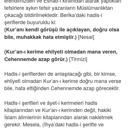
efendimizden ve Eshab-ı kiramdan alarak yaptıkları
tefsirlere aykırı tefsir yazanların Müslümanlıktan
çıkacağı bildirilmektedir. Berika’daki hadis-i
şeriflerde buyuruldu ki:
(Kur’anı kendi görüşü ile açıklayan, doğru olsa
[Nesai]
bile, muhakkak hata etmiştir.)
(Kur’an-ı kerime ehliyeti olmadan mana veren,
[Tirmizi]
Cehennemde azap görür.)
Hadis-i şeriflerden de anlaşılacağı gibi, bir kimse,
ehliyeti olmadan Kur’an-ı kerime doğru mana verse
bile, hata ettiğinden Cehennemde azap görecektir.
Hadis-i şerifleri ve âyet-i kerimeleri hadis
kitaplarından ve Kur’an-ı kerimden değil, hakiki
İslam âlimlerinin kitaplarından alarak nakletmek
gerekir. Mesela, (İhya’daki hadis-i şerifte ve