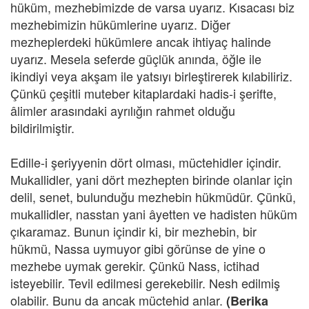
hüküm, mezhebimizde de varsa uyarız. Kısacası biz
mezhebimizin hükümlerine uyarız. Diğer
mezheplerdeki hükümlere ancak ihtiyaç halinde
uyarız. Mesela seferde güçlük anında, öğle ile
ikindiyi veya akşam ile yatsıyı birleştirerek kılabiliriz.
Çünkü çeşitli muteber kitaplardaki hadis-i şerifte,
âlimler arasındaki ayrılığın rahmet olduğu
bildirilmiştir.
Edille-i şeriyyenin dört olması, müctehidler içindir.
Mukallidler, yani dört mezhepten birinde olanlar için
delil, senet, bulunduğu mezhebin hükmüdür. Çünkü,
mukallidler, nasstan yani âyetten ve hadisten hüküm
çıkaramaz. Bunun içindir ki, bir mezhebin, bir
hükmü, Nassa uymuyor gibi görünse de yine o
mezhebe uymak gerekir. Çünkü Nass, ictihad
isteyebilir. Tevil edilmesi gerekebilir. Nesh edilmiş
olabilir. Bunu da ancak müctehid anlar.
(Berika