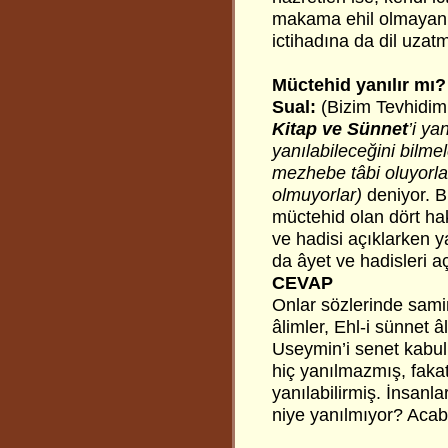
makama ehil olmayan i
ictihadına da dil uza
Müctehid yanılır mı?
Sual:
(Bizim Tevhidimiz
Kitap ve Sünnet
’i ya
yanılabileceğini bilme
mezhebe tâbi oluyorla
olmuyorlar)
deniyor. Bu
müctehid olan dört h
ve hadisi açıklarken ya
da âyet ve hadisleri a
CEVAP
Onlar sözlerinde samim
âlimler, Ehl-i sünnet âl
Useymin’i senet kabul
hiç yanılmazmış, fakat
yanılabilirmiş. İnsanla
niye yanılmıyor? Acab