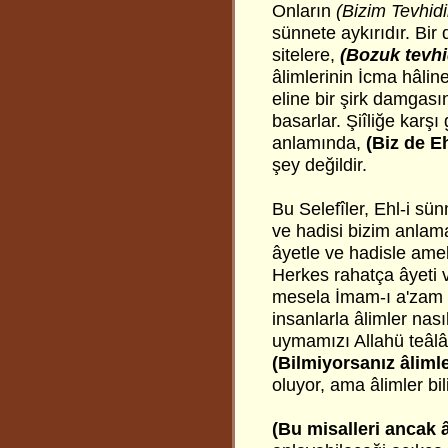
Onların
(Bizim Tevhid
sünnete aykırıdır. Bir
sitelere,
(Bozuk tevhi
âlimlerinin İcma hâline
eline bir şirk damgası
basarlar. Şiîliğe karşı 
anlamında,
(Biz de E
şey değildir.
Bu Selefîler, Ehl-i sü
ve hadisi bizim anlam
âyetle ve hadisle ame
Herkes rahatça âyeti 
mesela İmam-ı a'zam 
insanlarla âlimler nas
uymamızı Allahü teâlâ
(Bilmiyorsanız âliml
oluyor, ama âlimler bil
(Bu misalleri ancak â