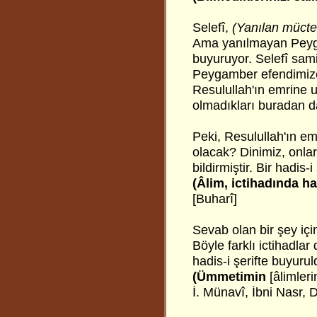
Selefî,
(Yanılan mücte
Ama yanılmayan Pey
buyuruyor. Selefî sam
Peygamber efendimiz
Resulullah'ın emrine u
olmadıkları buradan d
Peki, Resulullah'ın em
olacak? Dinimiz, onlar
bildirmiştir. Bir hadis-i 
(Âlim, ictihadında ha
[Buharî]
Sevab olan bir şey içi
Böyle farklı ictihadlar
hadis-i şerifte buyurul
(Ümmetimin
[âlimleri
İ. Münavî, İbni Nasr, 