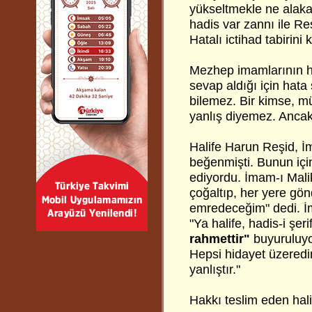
yükseltmekle ne alakas
hadis var zannı ile Re
Hatalı ictihad tabirin
Mezhep imamlarının ha
sevap aldığı için hat
bilemez. Bir kimse, mü
yanlış diyemez. Ancak 
Halife Harun Reşid, İm
beğenmişti. Bunun için
ediyordu. İmam-ı Malik
çoğaltıp, her yere g
emredeceğim" dedi. İm
"Ya halife, hadis-i şeri
rahmettir"
buyuruluyor
Hepsi hidayet üzered
yanlıştır."
Hakkı teslim eden hal