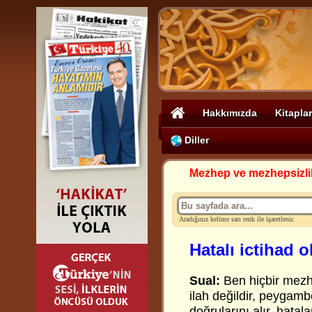
Hakkımızda
Kitaplar
Diller
Mezhep ve mezhepsizli
Aradığınız kelime sarı renk ile işaretlenir.
Hatalı ictihad 
Sual:
Ben hiçbir mezh
ilah değildir, peygamb
doğrularını alır, hatala