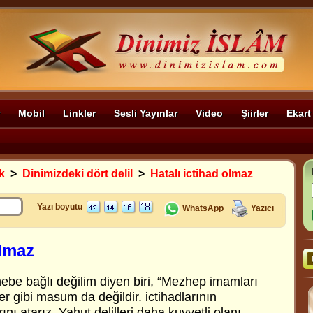
Mobil
Linkler
Sesli Yayınlar
Video
Şiirler
Ekart
k
>
Dinimizdeki dört delil
>
Hatalı ictihad olmaz
Yazı boyutu
WhatsApp
Yazıcı
olmaz
ebe bağlı değilim diyen biri, “Mezhep imamları
er gibi masum da değildir. ictihadlarının
rını atarız. Yahut delilleri daha kuvvetli olanı