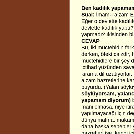
Ben kadılık yapama
Sual:
İmam-ı a’zam Ebu
Eğer o devlette kadıl
devlette kadılık yaptı
yapmadı? İkisinden bi
CEVAP
Bu, iki müctehidin far
derken, öteki caizdir, h
müctehidlere bir şey d
ictihad yüzünden savaş
kirama dil uzatıyorlar.
a’zam hazretlerine kadı
buyurdu. (Yalan söylü
söylüyorsam, yalanc
yapamam diyorum)
mani olmasa, niye itir
yapılmayacağı için değ
dünya malına, makam 
daha başka sebepler 
hazretleri ise, kendi i