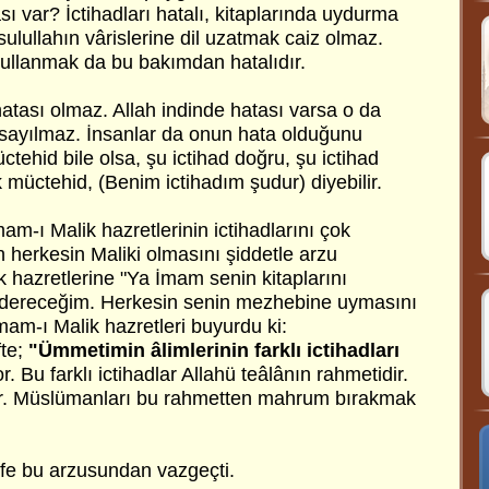
ı var? İctihadları hatalı, kitaplarında uydurma
sulullahın vârislerine dil uzatmak caiz olmaz.
i kullanmak da bu bakımdan hatalıdır.
tası olmaz. Allah indinde hatası varsa o da
a sayılmaz. İnsanlar da onun hata olduğunu
ctehid bile olsa, şu ictihad doğru, şu ictihad
müctehid, (Benim ictihadım şudur) diyebilir.
am-ı Malik hazretlerinin ictihadlarını çok
 herkesin Maliki olmasını şiddetle arzu
 hazretlerine "Ya İmam senin kitaplarını
öndereceğim. Herkesin senin mezhebine uymasını
am-ı Malik hazretleri buyurdu ki:
fte;
"Ümmetimin âlimlerinin farklı ictihadları
. Bu farklı ictihadlar Allahü teâlânın rahmetidir.
ir. Müslümanları bu rahmetten mahrum bırakmak
ife bu arzusundan vazgeçti.