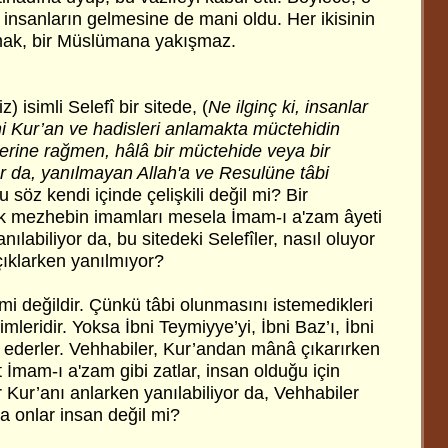
nsanların gelmesine de mani oldu. Her ikisinin
tmak, bir Müslümana yakışmaz.
) isimli Selefî bir sitede, (
Ne ilginç ki, insanlar
ni Kur’an ve hadisleri anlamakta müctehidin
lerine rağmen, hâlâ bir müctehide veya bir
r da, yanılmayan Allah'a ve Resulüne tâbi
 söz kendi içinde çelişkili değil mi? Bir
ak mezhebin imamları mesela İmam-ı a'zam âyeti
nılabiliyor da, bu sitedeki Selefîler, nasıl oluyor
çıklarken yanılmıyor?
i değildir. Çünkü tâbi olunmasını istemedikleri
imleridir. Yoksa İbni Teymiyye’yi, İbni Baz’ı, İbni
 ederler. Vehhabiler, Kur’andan mânâ çıkarırken
 İmam-ı a'zam gibi zatlar, insan olduğu için
r Kur’anı anlarken yanılabiliyor da, Vehhabiler
a onlar insan değil mi?