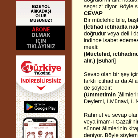
seçeriz” diyor. Böyle
CEVAP
Bir müctehid bile, baş
(İctihad ictihadla n
doğrudur veya delili d
indinde isabet edemese,
meali:
(Müctehid, ictihadınd
alır.)
[Buhari]
Sevap olan bir şey için
farklı ictihadlar da All
de şöyledir:
(Ümmetimin
[âlimleri
Deylemi, İ.Münavi, İ. 
Rahmet ve sevap olan b
veya imam-ı Gazali’nin 
sünnet âlimlerinin kit
deniyor. Böyle söylem