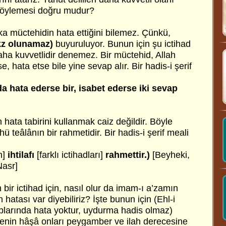
 söylemesi doğru mudur?
ka müctehidin hata ettiğini bilemez. Çünkü,
akz olunamaz)
buyuruluyor. Bunun için şu ictihad
aha kuvvetlidir denemez. Bir müctehid, Allah
 hata etse bile yine sevap alır. Bir hadis-i şerif
a hata ederse bir, isabet ederse iki sevap
 hata tabirini kullanmak caiz değildir. Böyle
ahü teâlânın bir rahmetidir. Bir hadis-i şerif meali
n]
ihtilafı
[farklı ictihadları]
rahmettir.)
[Beyheki,
Nasr]
ir ictihad için, nasıl olur da imam-ı a’zamın
hatası var diyebiliriz? İşte bunun için (Ehl-i
aplarında hata yoktur, uydurma hadis olmaz)
enin hâşâ onları peygamber ve ilah derecesine