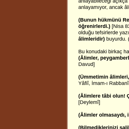
anlayabileceği açıkça 
anlayamıyor, ancak âli
(Bunun hükmünü Res
öğrenirlerdi.)
[Nisa 8
olduğu tefsirlerde yaz
âlimleridir)
buyurdu. 
Bu konudaki birkaç had
(Âlimler, peygamberle
Davud]
(Ümmetimin âlimleri, 
Yâfiî, İmam-ı Rabbanî
(Âlimlere tâbi olun! 
[Deylemî]
(Âlimler olmasaydı, 
(Bilmediklerinizi sal