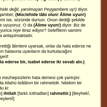
hide değil, yanılmayan Peygambere uy!)
diyor.
gamber,
(Müctehide tâbi olun! Âlime uyun!)
imi ise, sözünde dursun. Onun dediği şekilde
e uyuyoruz. O da
(Âlime uyun!)
diyor. Biz de
yunca niye itiraz ediyor? Selefîlerin samimi
a anlaşılmaktadır.
rettiği âlimlere uyarsak, onlar da hata ederse ne
ın hatasına uyanların da kurtulacağını
şerif:
ta ederse bir, isabet ederse iki sevab alır.)
n mezhepsizlerin hata demesi çok yanlıştır.
 da Allahü teâlânın bir rahmetidir. Nitekim bir
du ki:
n]
ihtilafı
[farklı ictihadları]
rahmettir.)
[Beyhekî,
Deylemî]