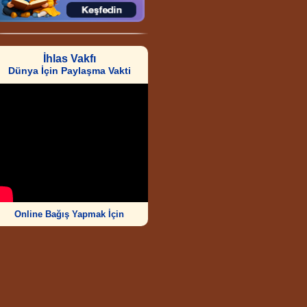
İhlas Vakfı
Dünya İçin Paylaşma Vakti
Online Bağış Yapmak İçin