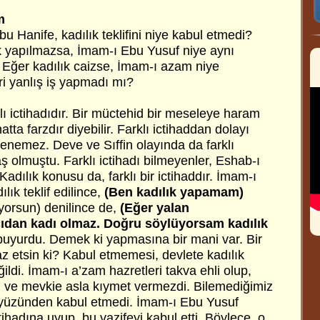
m
 Hanife, kadılık teklifini niye kabul etmedi?
ık yapılmazsa, İmam-ı Ebu Yusuf niye aynı
? Eğer kadılık caizse, İmam-ı azam niye
ri yanlış iş yapmadı mı?
klı ictihadıdır. Bir müctehid bir meseleye haram
atta farzdır diyebilir. Farklı ictihaddan dolayı
enemez. Deve ve Sıffin olayında da farklı
 olmuştu. Farklı ictihadı bilmeyenler, Eshab-ı
 Kadılık konusu da, farklı bir ictihaddır. İmam-ı
lık teklif edilince,
(Ben kadılık yapamam)
yorsun) denilince de,
(Eğer yalan
ıdan kadı olmaz. Doğru söylüyorsam kadılık
buyurdu. Demek ki yapmasına bir mani var. Bir
az etsin ki? Kabul etmemesi, devlete kadılık
ildi. İmam-ı a’zam hazretleri takva ehli olup,
ve mevkie asla kıymet vermezdi. Bilemediğimiz
yüzünden kabul etmedi. İmam-ı Ebu Yusuf
ctihadına uyup, bu vazifeyi kabul etti. Böylece, o