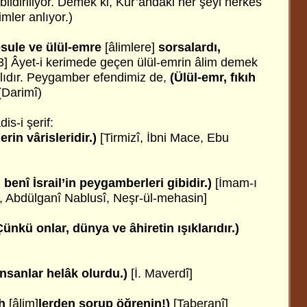
bildiriliyor. Demek ki, Kur’andaki her şeyi herkes
mler anlıyor.)
ule ve ülül-emre
[âlimlere]
sorsalardı,
3] Âyet-i kerimede geçen ülül-emrin âlim demek
ılıdır. Peygamber efendimiz de,
(Ülül-emr, fıkıh
(Darimî)
is-i şerif:
rin vârisleridir.)
[Tirmizî, İbni Mace, Ebu
benî İsrail’in peygamberleri gibidir.)
[İmam-ı
, Abdülganî Nablusî, Neşr-ül-mehasin]
Çünkü onlar, dünya ve âhiretin ışıklarıdır.)
insanlar helâk olurdu.)
[İ. Maverdî]
ih
[âlim]
lerden sorup öğrenin!)
[Taberanî]