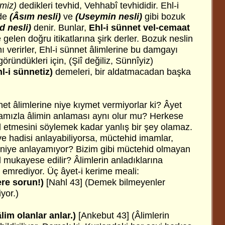
imiz)
dedikleri tevhid, Vehhabî tevhididir. Ehl-i
 de
(Âsım nesli)
ve
(Useymin nesli)
gibi bozuk
d nesli)
denir. Bunlar,
Ehl-i sünnet vel-cemaat
 gelen doğru itikatlarına şirk derler. Bozuk neslin
nı verirler, Ehl-i sünnet âlimlerine bu damgayı
göründükleri için, (Şiî değiliz, Sünnîyiz)
hl-i sünnetiz)
demeleri, bir aldatmacadan başka
nnet âlimlerine niye kıymet vermiyorlar ki? Âyet
amızla âlimin anlaması aynı olur mu? Herkese
l etmesini söylemek kadar yanlış bir şey olamaz.
ve hadisi anlayabiliyorsa, müctehid imamlar,
niye anlayamıyor? Bizim gibi müctehid olmayan
ıl mukayese edilir? Âlimlerin anladıklarına
 emrediyor. Üç âyet-i kerime meali:
ere sorun!)
[Nahl 43] (Demek bilmeyenler
iyor.)
lim olanlar anlar.)
[Ankebut 43] (Âlimlerin