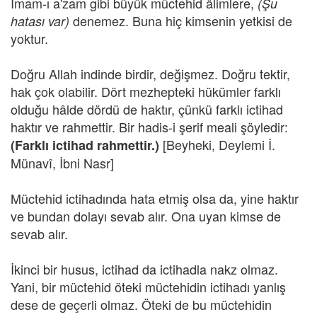
İmam-ı a'zam gibi büyük müctehid âlimlere,
(Şu
denemez. Buna hiç kimsenin yetkisi de
hatası var)
yoktur.
Doğru Allah indinde birdir, değişmez. Doğru tektir,
hak çok olabilir. Dört mezhepteki hükümler farklı
olduğu hâlde dördü de haktır, çünkü farklı ictihad
haktır ve rahmettir. Bir hadis-i şerif meali şöyledir:
[Beyheki, Deylemi İ.
(Farklı ictihad rahmettir.)
Münavî, İbni Nasr]
Müctehid ictihadında hata etmiş olsa da, yine haktır
ve bundan dolayı sevab alır. Ona uyan kimse de
sevab alır.
İkinci bir husus, ictihad da ictihadla nakz olmaz.
Yani, bir müctehid öteki müctehidin ictihadı yanlış
dese de geçerli olmaz. Öteki de bu müctehidin