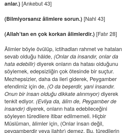
[Ankebut 43]
anlar.)
[Nahl 43]
(Bilmiyorsanız âlimlere sorun.)
[Fatır 28]
(Allah’tan en çok korkan âlimlerdir.)
Âlimler böyle övülüp, ictihadları rahmet ve hataları
sevab olduğu hâlde,
(Onlar da insandır, onlar da
diyerek onların da hatası olduğunu
hata edebilir)
söylemek, edepsizliğin çok ötesinde
bir suçtur.
Mezhepsizler, daha da ileri giderek, Peygamber
efendimiz için de,
(O da beşerdir, yani insandır.
diyerek
Onun bir insan olduğu dikkate alınmıyor)
tenkit ediyor.
(Evliya da, âlim de, Peygamber de
diyerek, onların hata edebileceğini
insandır)
söyleyen türedilere itibar edilmemeli. Hiçbir
Müslüman, âlimler için, (Onlar insan değil,
peygamberdir veya ilahtır) demez. Bu, türedilerin