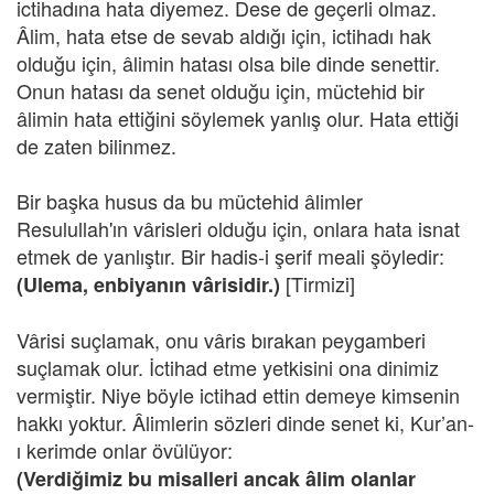
ictihadına hata diyemez. Dese de geçerli olmaz.
Âlim, hata etse de sevab aldığı için, ictihadı hak
olduğu için, âlimin hatası olsa bile dinde senettir.
Onun hatası da senet olduğu için, müctehid bir
âlimin hata ettiğini söylemek yanlış olur. Hata ettiği
de zaten bilinmez.
Bir başka husus da bu müctehid âlimler
Resulullah'ın vârisleri olduğu için, onlara hata isnat
etmek de yanlıştır. Bir hadis-i şerif meali şöyledir:
[Tirmizi]
(Ulema, enbiyanın vârisidir.)
Vârisi suçlamak, onu vâris bırakan peygamberi
suçlamak olur. İctihad etme yetkisini ona dinimiz
vermiştir. Niye böyle ictihad ettin demeye kimsenin
hakkı yoktur. Âlimlerin sözleri dinde senet ki, Kur’an-
ı kerimde onlar övülüyor:
(Verdiğimiz bu misalleri ancak âlim olanlar