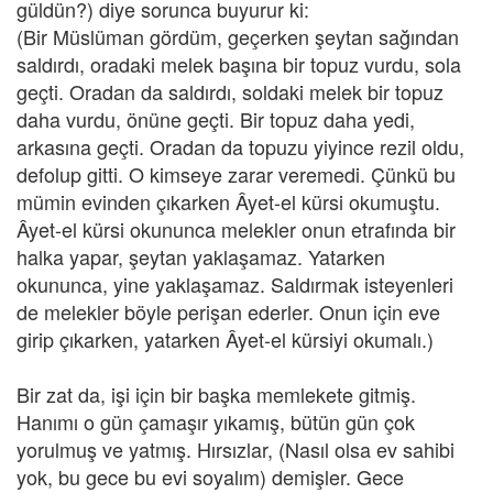
güldün?) diye sorunca buyurur ki:
(Bir Müslüman gördüm, geçerken şeytan sağından
saldırdı, oradaki melek başına bir topuz vurdu, sola
geçti. Oradan da saldırdı, soldaki melek bir topuz
daha vurdu, önüne geçti. Bir topuz daha yedi,
arkasına geçti. Oradan da topuzu yiyince rezil oldu,
defolup gitti. O kimseye zarar veremedi. Çünkü bu
mümin evinden çıkarken Âyet-el kürsi okumuştu.
Âyet-el kürsi okununca melekler onun etrafında bir
halka yapar, şeytan yaklaşamaz. Yatarken
okununca, yine yaklaşamaz. Saldırmak isteyenleri
de melekler böyle perişan ederler. Onun için eve
girip çıkarken, yatarken Âyet-el kürsiyi okumalı.)
Bir zat da, işi için bir başka memlekete gitmiş.
Hanımı o gün çamaşır yıkamış, bütün gün çok
yorulmuş ve yatmış. Hırsızlar, (Nasıl olsa ev sahibi
yok, bu gece bu evi soyalım) demişler. Gece