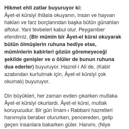
Hikmet ehli zatlar buyuruyor ki:
Âyet-el kürsiyi ihlâsla okuyanın, insan ve hayvan
hakları ve farz borçlarından başka bütün günahları
affolur. Yani tevbeleri kabul olur. Peygamber
efendimiz,
(Bir mümin bir Âyet-el kürsi okuyarak
bütün ölmüşlerin ruhuna hediye etse,
müminlerin kabirleri gözün göremeyeceği
şekilde genişler ve o ölüler de bunun ruhuna
buyuruyor. Hazret-i Ali de, (Kabir
dua ederler)
azabından kurtulmak için, Âyet-el kürsiyi çok
okumalı) buyuruyor.
Din büyükleri, her zaman evden çıkarken mutlaka
Âyet-el kürsiyi okurlardı. Âyet-el kürsi, mutlak
koruyucudur. Bir gün İmam-ı Rabbani hazretleri
hanımıyla beraber otururken, pencereden, gelip
geçen insanlara bakarken güler. Hanımı, (Niye