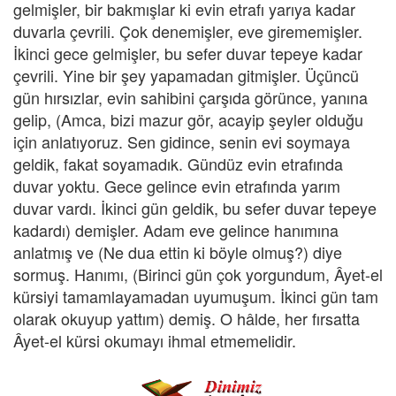
gelmişler, bir bakmışlar ki evin etrafı yarıya kadar
duvarla çevrili. Çok denemişler, eve girememişler.
İkinci gece gelmişler, bu sefer duvar tepeye kadar
çevrili. Yine bir şey yapamadan gitmişler. Üçüncü
gün hırsızlar, evin sahibini çarşıda görünce, yanına
gelip, (Amca, bizi mazur gör, acayip şeyler olduğu
için anlatıyoruz. Sen gidince, senin evi soymaya
geldik, fakat soyamadık. Gündüz evin etrafında
duvar yoktu. Gece gelince evin etrafında yarım
duvar vardı. İkinci gün geldik, bu sefer duvar tepeye
kadardı) demişler. Adam eve gelince hanımına
anlatmış ve (Ne dua ettin ki böyle olmuş?) diye
sormuş. Hanımı, (Birinci gün çok yorgundum, Âyet-el
kürsiyi tamamlayamadan uyumuşum. İkinci gün tam
olarak okuyup yattım) demiş. O hâlde, her fırsatta
Âyet-el kürsi okumayı ihmal etmemelidir.