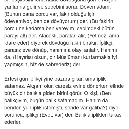
yanlarına gelir ve sebebini sorar. Döven adam,
(Bunun bana borcu var, fakir olduğu için
ödeyemiyor, ben de dövüyorum) der. (Bu fakirin
borcu ne kadarsa ben vereyim, cebimdeki bütün
parayı al!) der. Alacaklı, paraları alır, (Yetmez, ama
idare eder) diyerek dövdüğü fakiri bırakır. İplikçi,
parasız eve dönüp, hanımına olayı anlatır. Hanımı
da, (Hayırlısı olsun, bir Müslümanı kurtarmakla iyi
yapmışsın, biz de sabrederiz) der.
Ertesi gün iplikçi yine pazara çıkar, ama iplik
satamaz. Akşam olur, çaresiz evine dönerken elinde
büyük bir balıkla giden birini görür. O kişi, (Ben
balıkçıyım, bugün balık satamadım. Hanım da
benden yün iplik istemişti, sende var galiba?) diye
sorunca, iplikçi (Evet, var) der. Balıkla iplikleri takas
ederler.