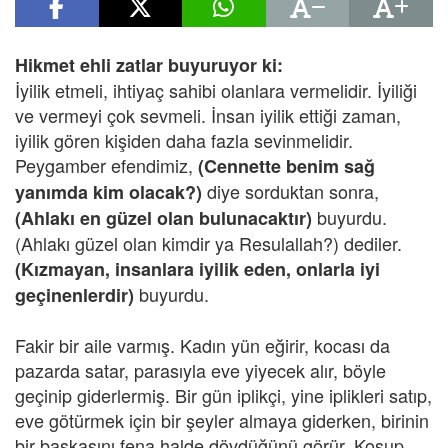
Hikmet ehli zatlar buyuruyor ki:
İyilik etmeli, ihtiyaç sahibi olanlara vermelidir. İyiliği
ve vermeyi çok sevmeli. İnsan iyilik ettiği zaman,
iyilik gören kişiden daha fazla sevinmelidir.
Peygamber efendimiz,
(Cennette benim sağ
diye sorduktan sonra,
yanımda kim olacak?)
buyurdu.
(Ahlakı en güzel olan bulunacaktır)
(Ahlakı güzel olan kimdir ya Resulallah?) dediler.
(Kızmayan, insanlara iyilik eden, onlarla iyi
buyurdu.
geçinenlerdir)
Fakir bir aile varmış. Kadın yün eğirir, kocası da
pazarda satar, parasıyla eve yiyecek alır, böyle
geçinip giderlermiş. Bir gün iplikçi, yine iplikleri satıp,
eve götürmek için bir şeyler almaya giderken, birinin
bir başkasını fena halde dövdüğünü görür. Koşup