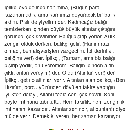
İplikçi eve gelince hanımına, (Bugün para
kazanamadık, ama karnımızı doyuracak bir balık
aldım. Pişir de yiyelim) der. Kadıncağız balığı
temizlerken içinden büyük büyük altınlar çıktığını
görünce, çok sevinirler. Balığı pişirip yerler. Artık
zengin olduk derken, balıkçı gelir, (Hanım razı
olmadı, ben alışverişten vazgeçtim. İpliklerini al,
balığımı ver!) der. İplikçi, (Tamam, ama biz balığı
pişirip yedik, onu veremem. Balığın içinden altın
çıktı, onları vereyim) der. O da (Altınları ver!) der.
İplikçi, getirip altınları verir. Altınları alan balıkçı, (Ben
Hızır’ım, borcu yüzünden dövülen fakire yaptığın
iyilikten dolayı, Allahü teâlâ seni çok sevdi. Seni
böyle imtihana tâbi tuttu. Hem fakirlik, hem zenginlik
imtihanını kazandın. Altınlar senindir, al bunları!) diye
müjde verir. Demek ki veren, her zaman kazanıyor.