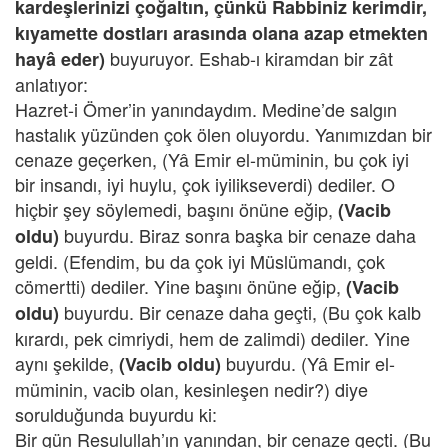
kardeşlerinizi çoğaltın, çünkü Rabbiniz kerimdir,
kıyamette dostları arasında olana azap etmekten
buyuruyor. Eshab-ı kiramdan bir zât
hayâ eder)
anlatıyor:
Hazret-i Ömer’in yanındaydım. Medine’de salgın
hastalık yüzünden çok ölen oluyordu. Yanımızdan bir
cenaze geçerken, (Yâ Emir el-müminin, bu çok iyi
bir insandı, iyi huylu, çok iyilikseverdi) dediler. O
hiçbir şey söylemedi, başını önüne eğip,
(Vacib
buyurdu. Biraz sonra başka bir cenaze daha
oldu)
geldi. (Efendim, bu da çok iyi Müslümandı, çok
cömertti) dediler. Yine başını önüne eğip,
(Vacib
buyurdu. Bir cenaze daha geçti, (Bu çok kalb
oldu)
kırardı, pek cimriydi, hem de zalimdi) dediler. Yine
aynı şekilde,
buyurdu. (Yâ Emir el-
(Vacib oldu)
müminin, vacib olan, kesinleşen nedir?) diye
sorulduğunda buyurdu ki:
Bir gün Resulullah’ın yanından, bir cenaze geçti. (Bu