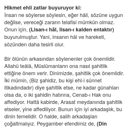
Hikmet ehli zatlar buyuruyor ki:
İnsan ne söylerse söylesin, eğer hâli, sözüne uygun
değilse, vereceği zararın telafisi mümkün olmaz.
Onun için,
(Lisan-ı hâl, lisan-ı kalden entaktır)
buyurulmuştur.
Yani, insanın hâl ve hareketi,
sözünden daha tesirli olur.
Bir ölünün arkasından söylenenler çok önemlidir.
Allahü teâlâ, Müslümanların ona nasıl şahitlik
ettiğine önem verir. Dinimizde, şahitlik çok önemlidir.
İki mümin, (Biz şahidiz, bu kişi ehl-i sünnet
itikadındadır) diye şahitlik etse, ne kadar günahları
olsa da, o iki şahidin hatırına, Cenab-ı Hak onu
affediyor. Hattâ kabirde, Arasat meydanında şahitlik
etseler, yine affediliyor. Bunun için iyi arkadaşlık, bu
dinin temelidir. O halde, salih arkadaşları
çoğaltmalıyız. Peygamber efendimiz de,
(Din