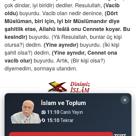
çok dindar, iyi biridir) dediler. Resulullah,
(Vacib
buyurdu. Vacib olan nedir denince,
oldu)
(Dört
Müslüman, biri için, iyi bir Müslümandır diye
şahitlik etse, Allahü teâlâ onu Cennete koyar. Bu
buyurdu. (Yâ Resulallah, bunlar üç kişi
kesindir)
olursa?) dedim.
buyurdu. (İki kişi
(Yine aynıdır)
şahit olsa?) dedim,
(Yine aynıdır, Cennet ona
buyurdu. Artık, (Bir kişi olsa?)
vacib olur)
diyemedim, sormaya utandım.
×
İslam ve Toplum
Copyright © 2008 - Dinimiz İslam. Her Hakkı Saklıdır.
📻
11:10
Canlı Yayın
🔄
15:10
Tekrar
Sitemizdeki bilgiler, bütün insanların istifadesi için
hazırlanmıştır. Orijinaline sadık kalmak şartıyla, izin