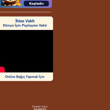
İhlas Vakfı
Dünya İçin Paylaşma Vakti
Online Bağış Yapmak İçin
Ziyaretçi Sayısı
252.010.974