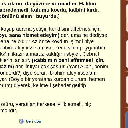
kusurlarını da yüzüne vurmadım. Halilim
abredemedi, kulumu kovdu, kalbini kırdı.
gönlünü alsın” buyurdu.)
koşup adama yetişir, kendisini affetmesi için
oyu sana hizmet edeyim)
der, ama ne dediyse
(Sana ne oldu? Az önce kovdun, şimdi niye
İbrahim aleyhisselam ise, kendisinin peygamber
k’ın ikazına maruz kaldığını söyler. Cebrail
klerini anlatır.
(Rabbimin beni affetmesi için,
lazım)
der. İhtiyar çok şaşırır, (Yani Allah, benim
gönderdi?) diye sorar. İbrahim aleyhisselam
yar, (Böyle bir yaratana kurban olurum, hemen
rum) diyerek, kelime-i şehadet getirip
türü, yaratılan herkese iyilik etmeli, hiç
malıdır.
Geri dön