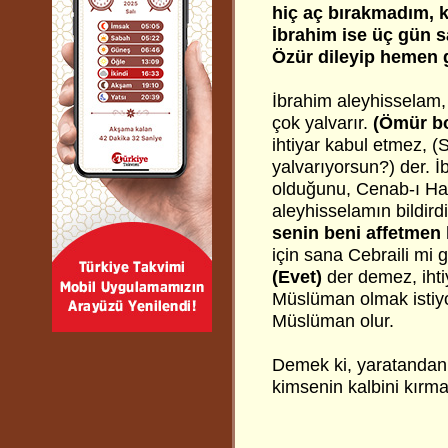
hiç aç bırakmadım, 
İbrahim ise üç gün s
Özür dileyip hemen 
İbrahim aleyhisselam, 
çok yalvarır.
(Ömür b
ihtiyar kabul etmez, 
yalvarıyorsun?) der. 
olduğunu, Cenab-ı Hak
aleyhisselamın bildirdi
senin beni affetmen 
için sana Cebraili mi 
(Evet)
der demez, ihti
Müslüman olmak istiyo
Müslüman olur.
Demek ki, yaratandan ö
kimsenin kalbini kırma