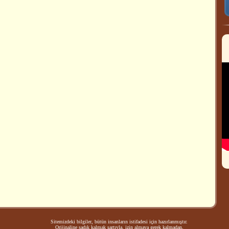
Sitemizdeki bilgiler, bütün insanların istifadesi için hazırlanmıştır.
Orijinaline sadık kalmak şartıyla, izin almaya gerek kalmadan,