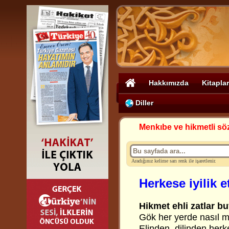
Hakkımızda
Kitaplar
Diller
Menkıbe ve hikmetli sö
Aradığınız kelime sarı renk ile işaretlenir.
Herkese iyilik 
Hikmet ehli zatlar bu
Gök her yerde nasıl 
Elinden, dilinden herk