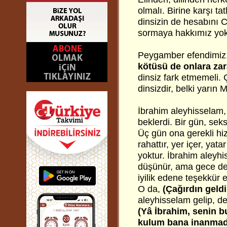
olmalı. Birine karşı ta
dinsizin de hesabını
sormaya hakkımız yok
Peygamber efendimiz
kötüsü de onlara zara
dinsiz fark etmemeli.
dinsizdir, belki yarın 
İbrahim aleyhisselam,
beklerdi. Bir gün, seks
Üç gün ona gerekli hiz
rahattır, yer içer, ya
yoktur. İbrahim aleyhi
düşünür, ama gece de 
iyilik edene teşekkür
O da,
(Çağırdın geld
aleyhisselam gelip, der
(Yâ İbrahim, senin b
kulum bana inanmadığ