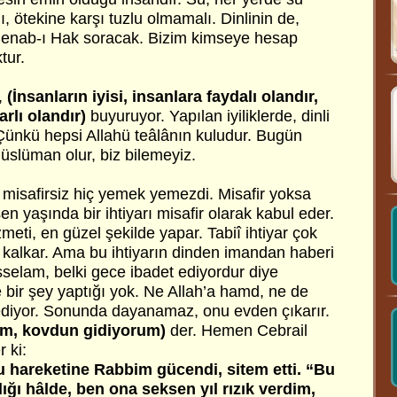
tlı, ötekine karşı tuzlu olmamalı. Dinlinin de,
 Cenab-ı Hak soracak. Bizim kimseye hesap
tur.
,
(İnsanların iyisi, insanlara faydalı olandır,
rlı olandır)
buyuruyor. Yapılan iyiliklerde, dinli
 Çünkü hepsi Allahü teâlânın kuludur. Bugün
Müslüman olur, biz bilemeyiz.
 misafirsiz hiç yemek yemezdi. Misafir yoksa
en yaşında bir ihtiyarı misafir olarak kabul eder.
meti, en güzel şekilde yapar. Tabiî ihtiyar çok
tar kalkar. Ama bu ihtiyarın dinden imandan haberi
sselam, belki gece ibadet ediyordur diye
bir şey yaptığı yok. Ne Allah’a hamd, ne de
 ediyor. Sonunda dayanamaz, onu evden çıkarır.
im, kovdun gidiyorum)
der. Hemen Cebrail
 ki:
u hareketine Rabbim gücendi, sitem etti. “Bu
ı hâlde, ben ona seksen yıl rızık verdim,