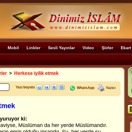
Mobil
Linkler
Sesli Yayınlar
Video
Şiirler
Ekart
zler
>
Herkese iyilik etmek
Yazı boyutu
WhatsApp
Yazıcı
etmek
yuruyor ki:
maviyse, Müslüman da her yerde Müslümandır.
esin emin olduğu insandır. Su, her yerde su