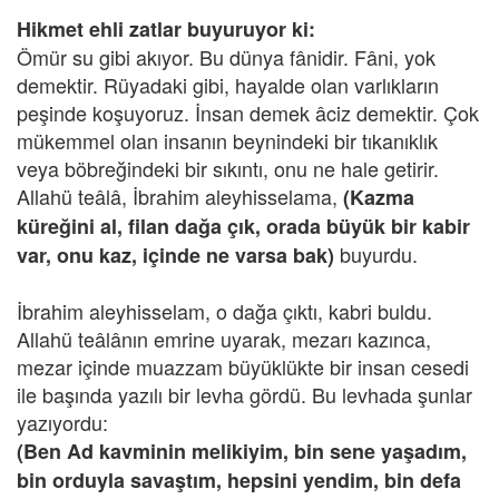
Hikmet ehli zatlar buyuruyor ki:
Ömür su gibi akıyor. Bu dünya fânidir. Fâni, yok
demektir. Rüyadaki gibi, hayalde olan varlıkların
peşinde koşuyoruz. İnsan demek âciz demektir. Çok
mükemmel olan insanın beynindeki bir tıkanıklık
veya böbreğindeki bir sıkıntı, onu ne hale getirir.
Allahü teâlâ, İbrahim aleyhisselama,
(Kazma
küreğini al, filan dağa çık, orada büyük bir kabir
buyurdu.
var, onu kaz, içinde ne varsa bak)
İbrahim aleyhisselam, o dağa çıktı, kabri buldu.
Allahü teâlânın emrine uyarak, mezarı kazınca,
mezar içinde muazzam büyüklükte bir insan cesedi
ile başında yazılı bir levha gördü. Bu levhada şunlar
yazıyordu:
(Ben Ad kavminin melikiyim, bin sene yaşadım,
bin orduyla savaştım, hepsini yendim, bin defa