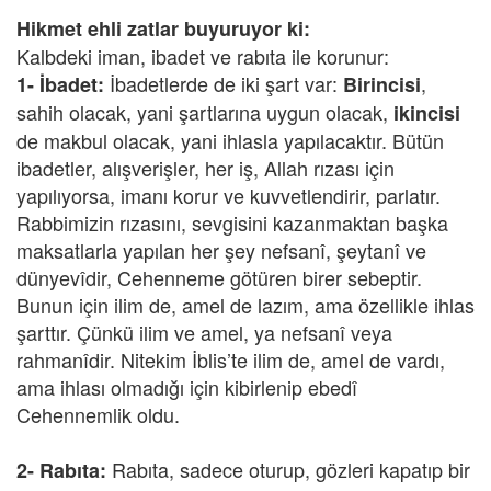
Hikmet ehli zatlar buyuruyor ki:
Kalbdeki iman, ibadet ve rabıta ile korunur:
İbadetlerde de iki şart var:
,
1- İbadet:
Birincisi
sahih olacak, yani şartlarına uygun olacak,
ikincisi
de makbul olacak, yani ihlasla yapılacaktır. Bütün
ibadetler, alışverişler, her iş, Allah rızası için
yapılıyorsa, imanı korur ve kuvvetlendirir, parlatır.
Rabbimizin rızasını, sevgisini kazanmaktan başka
maksatlarla yapılan her şey nefsanî, şeytanî ve
dünyevîdir, Cehenneme götüren birer sebeptir.
Bunun için ilim de, amel de lazım, ama özellikle ihlas
şarttır. Çünkü ilim ve amel, ya nefsanî veya
rahmanîdir. Nitekim İblis’te ilim de, amel de vardı,
ama ihlası olmadığı için kibirlenip ebedî
Cehennemlik oldu.
Rabıta, sadece oturup, gözleri kapatıp bir
2- Rabıta: