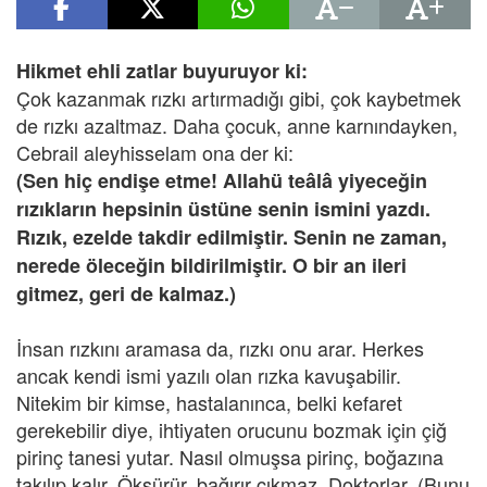
Hikmet ehli zatlar buyuruyor ki:
Çok kazanmak rızkı artırmadığı gibi, çok kaybetmek
de rızkı azaltmaz. Daha çocuk, anne karnındayken,
Cebrail aleyhisselam ona der ki:
(Sen hiç endişe etme! Allahü teâlâ yiyeceğin
rızıkların hepsinin üstüne senin ismini yazdı.
Rızık, ezelde takdir edilmiştir. Senin ne zaman,
nerede öleceğin bildirilmiştir. O bir an ileri
gitmez, geri de kalmaz.)
İnsan rızkını aramasa da, rızkı onu arar. Herkes
ancak kendi ismi yazılı olan rızka kavuşabilir.
Nitekim bir kimse, hastalanınca, belki kefaret
gerekebilir diye, ihtiyaten orucunu bozmak için çiğ
pirinç tanesi yutar. Nasıl olmuşsa pirinç, boğazına
takılıp kalır. Öksürür, bağırır çıkmaz. Doktorlar, (Bunu