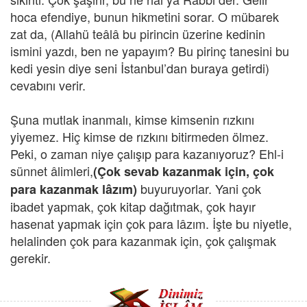
hoca efendiye, bunun hikmetini sorar. O mübarek
zat da, (Allahü teâlâ bu pirincin üzerine kedinin
ismini yazdı, ben ne yapayım? Bu pirinç tanesini bu
kedi yesin diye seni İstanbul’dan buraya getirdi)
cevabını verir.
Şuna mutlak inanmalı, kimse kimsenin rızkını
yiyemez. Hiç kimse de rızkını bitirmeden ölmez.
Peki, o zaman niye çalışıp para kazanıyoruz? Ehl-i
sünnet âlimleri,
(Çok sevab kazanmak için, çok
buyuruyorlar. Yani çok
para kazanmak lâzım)
ibadet yapmak, çok kitap dağıtmak, çok hayır
hasenat yapmak için çok para lâzım. İşte bu niyetle,
helalinden çok para kazanmak için, çok çalışmak
gerekir.