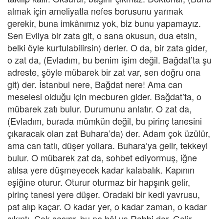
almak için ameliyatla nefes borusunu yarmak
gerekir, buna imkânımız yok, biz bunu yapamayız.
Sen Evliya bir zata git, o sana okusun, dua etsin,
belki öyle kurtulabilirsin) derler. O da, bir zata gider,
o zat da, (Evladım, bu benim işim değil. Bağdat’ta şu
adreste, şöyle mübarek bir zat var, sen doğru ona
git) der. İstanbul nere, Bağdat nere! Ama can
meselesi olduğu için mecburen gider. Bağdat’ta, o
mübarek zatı bulur. Durumunu anlatır. O zat da,
(Evladım, burada mümkün değil, bu pirinç tanesini
çıkaracak olan zat Buhara’da) der. Adam çok üzülür,
ama can tatlı, düşer yollara. Buhara’ya gelir, tekkeyi
bulur. O mübarek zat da, sohbet ediyormuş, iğne
atılsa yere düşmeyecek kadar kalabalık. Kapının
eşiğine oturur. Oturur oturmaz bir hapşırık gelir,
pirinç tanesi yere düşer. Oradaki bir kedi yavrusu,
pat alıp kaçar. O kadar yer, o kadar zaman, o kadar
sıkıntı. Çok şaşırır, bu ne hâl ya Rabbi der. Gelir