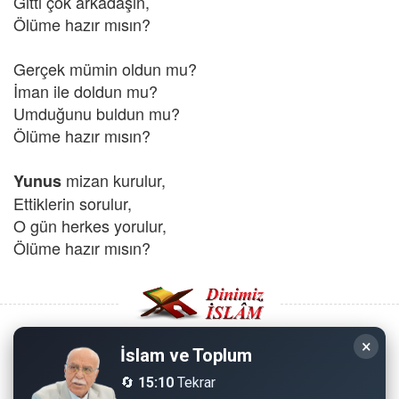
Gitti çok arkadaşın,
Ölüme hazır mısın?
Gerçek mümin oldun mu?
İman ile doldun mu?
Umduğunu buldun mu?
Ölüme hazır mısın?
mizan kurulur,
Yunus
Ettiklerin sorulur,
O gün herkes yorulur,
Ölüme hazır mısın?
×
İslam ve Toplum
Copyright © 2008 - Dinimiz İslam. Her Hakkı Saklıdır.
🔄
15:10
Tekrar