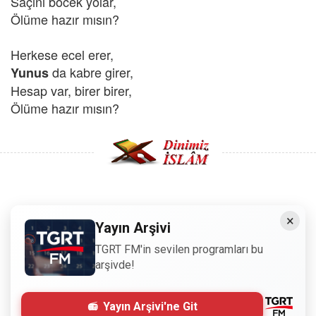
Saçını böcek yolar,
Ölüme hazır mısın?
Herkese ecel erer,
da kabre girer,
Yunus
Hesap var, birer birer,
Ölüme hazır mısın?
Copyright © 2008 - Dinimiz İslam. Her Hakkı Saklıdır.
×
Yayın Arşivi
Sitemizdeki bilgiler, bütün insanların istifadesi için
TGRT FM'in sevilen programları bu
hazırlanmıştır. Orijinaline sadık kalmak şartıyla, izin
arşivde!
almaya gerek kalmadan, herkes istediği gibi alıp istifade
edebilir.
Yayın Arşivi'ne Git