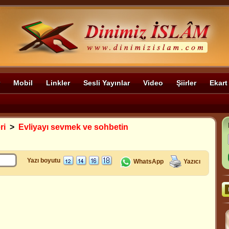
Mobil
Linkler
Sesli Yayınlar
Video
Şiirler
Ekart
ri
>
Evliyayı sevmek ve sohbetin
Yazı boyutu
WhatsApp
Yazıcı