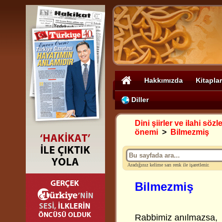
Hakkımızda
Kitaplar
Diller
Dini şiirler ve ilahi sözle
önemi
>
Bilmezmiş
Aradığınız kelime sarı renk ile işaretlenir.
Bilmezmiş
Rabbimiz anılmazsa,