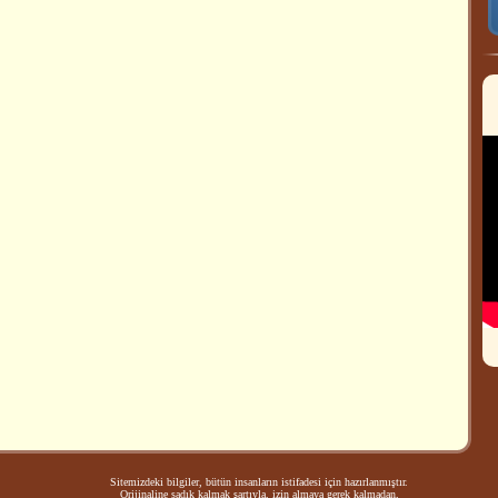
Sitemizdeki bilgiler, bütün insanların istifadesi için hazırlanmıştır.
Orijinaline sadık kalmak şartıyla, izin almaya gerek kalmadan,