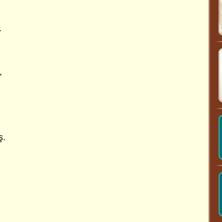
.
,
ş.