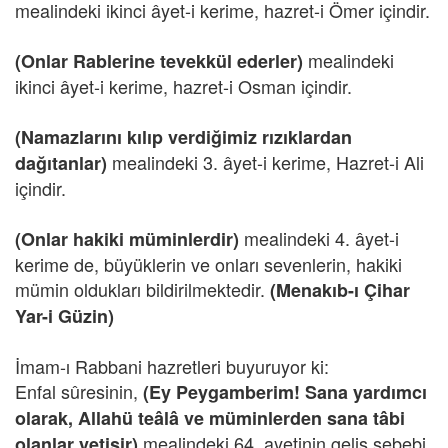
mealindeki ikinci âyet-i kerime, hazret-i Ömer içindir.
mealindeki
(Onlar Rablerine tevekkül ederler)
ikinci âyet-i kerime, hazret-i Osman içindir.
(Namazlarını kılıp verdiğimiz rızıklardan
mealindeki 3. âyet-i kerime, Hazret-i Ali
dağıtanlar)
içindir.
mealindeki 4. âyet-i
(Onlar hakiki müminlerdir)
kerime de, büyüklerin ve onları sevenlerin, hakiki
mümin oldukları bildirilmektedir.
(Menakıb-ı Çihar
Yar-i Güzin)
İmam-ı Rabbani hazretleri buyuruyor ki:
Enfal sûresinin,
(Ey Peygamberim! Sana yardımcı
olarak, Allahü teâlâ ve müminlerden sana tâbi
mealindeki 64. ayetinin geliş sebebi,
olanlar yetişir)