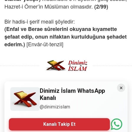
Hazret-i Ömer’in Müslüman olmasıdır.
(2/99)
Bir hadis-i şerif meali şöyledir:
(Enfal ve Berae sûrelerini okuyana kıyamette
şefaat edip, onun nifaktan
kurtulduğuna şehadet
[Envâr-üt-tenzil]
ederim.)
×
Copyright © 2008 - Dinimiz İslam. Her Hakkı Saklıdır.
Dinimiz İslam WhatsApp
Kanalı
Sitemizdeki bilgiler, bütün insanların istifadesi için
@dinimizislam
hazırlanmıştır. Orijinaline sadık kalmak şartıyla, izin
almaya gerek kalmadan, herkes istediği gibi alıp istifade
edebilir.
Kanalı Takip Et