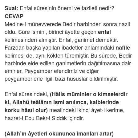
Enfal sûresinin önemi ve fazileti nedir?
Sual:
CEVAP
Medine-i münevverede Bedir harbinden sonra nazil
oldu. Sûre ismini, birinci âyette geçen
enfal
kelimesinden almıştır. Enfal, ganimet demektir.
Farzdan başka yapılan ibadetler anlamındaki
nafile
kelimesi de, aynı kökten türemiştir. Bu sûrede, Bedir
harbinde elde edilen ganimetlerin dağıtılmasına dair
emirler, Peygamber efendimiz ve diğer
peygamberlerle ilgili bazı hususlar bildirilmiştir.
Enfal sûresindeki,
(Hâlis müminler o kimselerdir
ki, Allahü teâlânın ismi anılınca, kalblerinde
mealindeki ikinci âyet-i kerime,
korku hâsıl olur)
hazret-i Ebu Bekr-i Sıddık içindir.
(Allah’ın âyetleri okununca imanları artar)