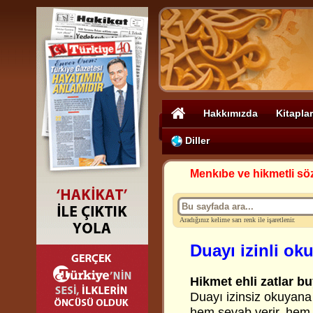
Hakkımızda
Kitaplar
Diller
Menkıbe ve hikmetli sö
Aradığınız kelime sarı renk ile işaretlenir.
Duayı izinli o
Hikmet ehli zatlar bu
Duayı izinsiz okuyana 
hem sevab verir, hem 