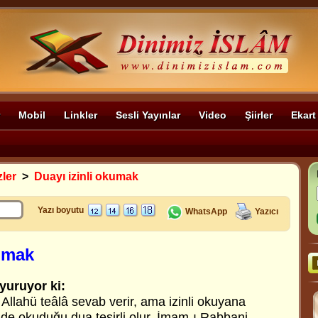
Mobil
Linkler
Sesli Yayınlar
Video
Şiirler
Ekart
zler
>
Duayı izinli okumak
Yazı boyutu
WhatsApp
Yazıcı
kumak
yuruyor ki:
Allahü teâlâ sevab verir, ama izinli okuyana
de okuduğu dua tesirli olur. İmam-ı Rabbani