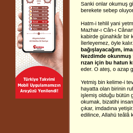
Sanki onlar okumuş gi
berekete sebep oluyor
Hatm-i tehlil yani yet
Mazhar-ı Cân-ı Cânan 
kabirde günahkâr bir k
İlerleyemez, öyle kalır
bağışlayacağım, iman
Nezdimde okunmuş ye
rızan için bu hatun k
eder. O ateş, o azap g
Yetmiş bin kelime-i tev
hayatta olan birinin r
işlemiş olduğu bütün gü
okumak, bizatihi insan
çıkar, imdadına yetişi
edilince, Allahü teâlâ