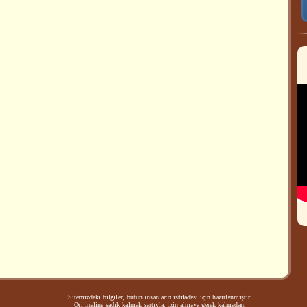
Sitemizdeki bilgiler, bütün insanların istifadesi için hazırlanmıştır.
Orijinaline sadık kalmak şartıyla, izin almaya gerek kalmadan,