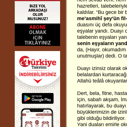
hazretleri, talebeleriy
kaldılar. “Bu gece bir 
me’asmihî şey’ün fil
duasını üç defa okuy
eşyalar yandı. Duayı 
talebenin eşyaları yan
senin eşyaların yan
da, (Hayır, okumadım
unutmuşlar) dedi. O t
Duayı izinsiz olarak 
belalardan kurtaracağın
Allahü teâlâ okuyanlara
Dert, bela, fitne, hast
için, sabah akşam, İma
hatırlayarak, bu duay
büyüklerimizin de izinl
gibi olduğu bildiriliyor
Yani duaları emirle ok