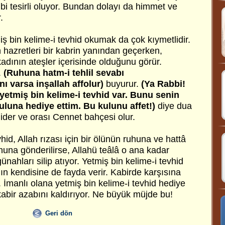
bi tesirli oluyor. Bundan dolayı da himmet ve
.
miş bin kelime-i tevhid okumak da çok kıymetlidir.
hazretleri bir kabrin yanından geçerken,
adının ateşler içerisinde olduğunu görür.
.
(Ruhuna hatm-i tehlil sevabı
ı varsa inşallah affolur)
buyurur.
(Ya Rabbi!
tmiş bin kelime-i tevhid var. Bunu senin
uluna hediye ettim. Bu kulunu affet!)
diye dua
ider ve orası Cennet bahçesi olur.
hid, Allah rızası için bir ölünün ruhuna ve hattâ
uhuna gönderilirse, Allahü teâlâ o ana kadar
nahları silip atıyor. Yetmiş bin kelime-i tevhid
ın kendisine de fayda verir. Kabirde karşısına
r. İmanlı olana yetmiş bin kelime-i tevhid hediye
 kabir azabını kaldırıyor. Ne büyük müjde bu!
Geri dön