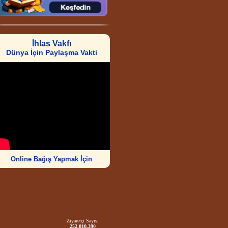
İhlas Vakfı
Dünya İçin Paylaşma Vakti
Online Bağış Yapmak İçin
Ziyaretçi Sayısı
252.010.390