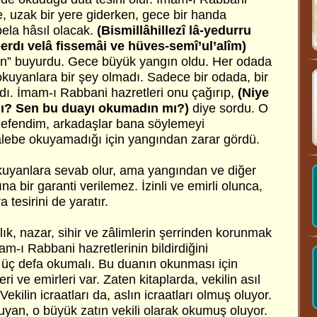
le, uzak bir yere giderken, gece bir handa
bela hâsıl olacak.
(Bismillâhillezî lâ-yedurru
-erdı velâ fissemâi ve hüves-semî’ul’alîm)
un” buyurdu. Gece büyük yangın oldu. Her odada
okuyanlara bir şey olmadı. Sadece bir odada, bir
dı. İmam-ı Rabbani hazretleri onu çağırıp,
(Niye
dı? Sen bu duayı okumadın mı?)
diye sordu. O
 efendim, arkadaşlar bana söylemeyi
alebe okuyamadığı için yangından zarar gördü.
okuyanlara sevab olur, ama yangından ve diğer
a bir garanti verilemez. İzinli ve emirli olunca,
 tesirini de yaratır.
alık, nazar, sihir ve zâlimlerin şerrinden korunmak
m-ı Rabbani hazretlerinin bildirdiğini
ı üç defa okumalı. Bu duanın okunması için
eri ve emirleri var. Zaten kitaplarda, vekilin asıl
. Vekilin icraatları da, aslın icraatları olmuş oluyor.
uyan, o büyük zatın vekili olarak okumuş oluyor.