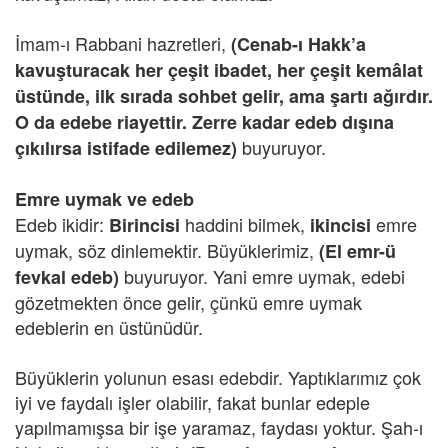
İmam-ı Rabbani hazretleri,
(Cenab-ı Hakk’a
kavuşturacak her çeşit ibadet, her çeşit kemâlat
üstünde, ilk sırada sohbet gelir, ama şartı ağırdır.
O da edebe riayettir. Zerre kadar edeb dışına
buyuruyor.
çıkılırsa istifade edilemez)
Emre uymak ve edeb
Edeb ikidir:
haddini bilmek,
emre
Birincisi
ikincisi
uymak, söz dinlemektir. Büyüklerimiz,
(El emr-ü
buyuruyor. Yani emre uymak, edebi
fevkal edeb)
gözetmekten önce gelir, çünkü emre uymak
edeblerin en üstünüdür.
Büyüklerin yolunun esası edebdir. Yaptıklarımız çok
iyi ve faydalı işler olabilir, fakat bunlar edeple
yapılmamışsa bir işe yaramaz, faydası yoktur. Şah-ı