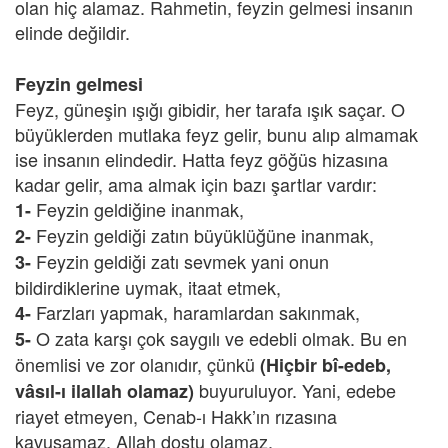
olan hiç alamaz. Rahmetin, feyzin gelmesi insanın
elinde değildir.
Feyzin gelmesi
Feyz, güneşin ışığı gibidir, her tarafa ışık saçar. O
büyüklerden mutlaka feyz gelir, bunu alıp almamak
ise insanın elindedir. Hatta feyz göğüs hizasına
kadar gelir, ama almak için bazı şartlar vardır:
Feyzin geldiğine inanmak,
1-
Feyzin geldiği zatın büyüklüğüne inanmak,
2-
Feyzin geldiği zatı sevmek yani onun
3-
bildirdiklerine uymak, itaat etmek,
Farzları yapmak, haramlardan sakınmak,
4-
O zata karşı çok saygılı ve edebli olmak. Bu en
5-
önemlisi ve zor olanıdır, çünkü
(Hiçbir bî-edeb,
buyuruluyor. Yani, edebe
vâsıl-ı ilallah olamaz)
riayet etmeyen, Cenab-ı Hakk’ın rızasına
kavuşamaz, Allah dostu olamaz.