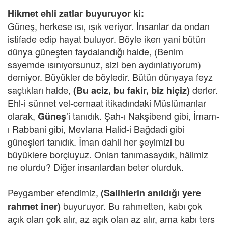
Hikmet ehli zatlar buyuruyor ki:
Güneş, herkese ısı, ışık veriyor. İnsanlar da ondan
istifade edip hayat buluyor. Böyle iken yani bütün
dünya güneşten faydalandığı halde, (Benim
sayemde ısınıyorsunuz, sizi ben aydınlatıyorum)
demiyor. Büyükler de böyledir. Bütün dünyaya feyz
saçtıkları halde,
derler.
(Bu aciz, bu fakir, biz hiçiz)
Ehl-i sünnet vel-cemaat itikadındaki Müslümanlar
olarak,
’i tanıdık. Şah-ı Nakşibend gibi, İmam-
Güneş
ı Rabbani gibi, Mevlana Halid-i Bağdadi gibi
güneşleri tanıdık. İman dahil her şeyimizi bu
büyüklere borçluyuz. Onları tanımasaydık, hâlimiz
ne olurdu? Diğer insanlardan beter olurduk.
Peygamber efendimiz,
(Salihlerin anıldığı yere
buyuruyor. Bu rahmetten, kabı çok
rahmet iner)
açık olan çok alır, az açık olan az alır, ama kabı ters