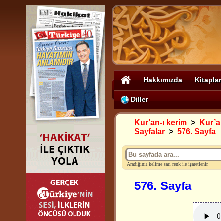
Hakkımızda
Kitaplar
Diller
Kur’an-ı kerim
>
Kur’an
Sayfalar
>
576. Sayfa
Aradığınız kelime sarı renk ile işaretlenir.
576. Sayfa