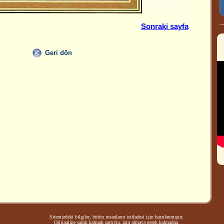
Sonraki sayfa
Geri dön
Sitemizdeki bilgiler, bütün insanların istifadesi için hazırlanmıştır.
Orijinaline sadık kalmak şartıyla, izin almaya gerek kalmadan,