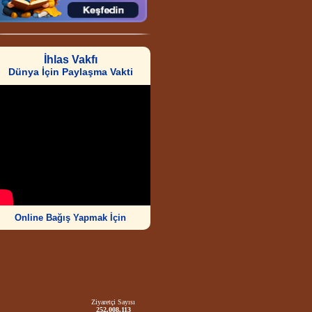
İhlas Vakfı
Dünya İçin Paylaşma Vakti
Online Bağış Yapmak İçin
Ziyaretçi Sayısı
252.008.113