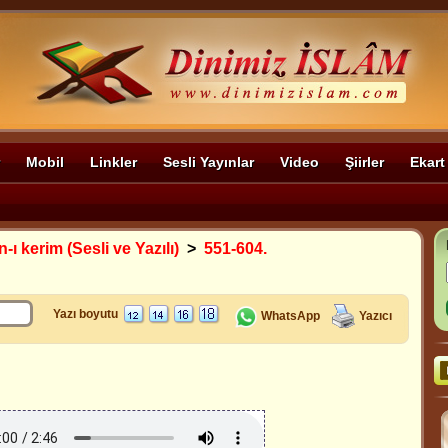
Mobil
Linkler
Sesli Yayınlar
Video
Şiirler
Ekart
-ı kerim (Sesli ve Yazılı)
>
551-604.
Yazı boyutu
WhatsApp
Yazıcı