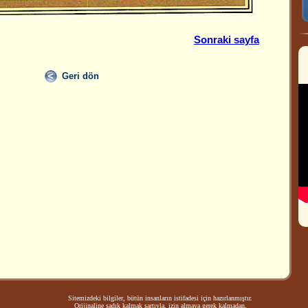
Sonraki sayfa
Geri dön
Sitemizdeki bilgiler, bütün insanların istifadesi için hazırlanmıştır.
Orijinaline sadık kalmak şartıyla, izin almaya gerek kalmadan,