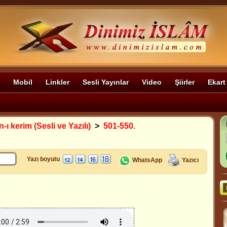
Mobil
Linkler
Sesli Yayınlar
Video
Şiirler
Ekart
-ı kerim (Sesli ve Yazılı)
>
501-550.
Yazı boyutu
WhatsApp
Yazıcı