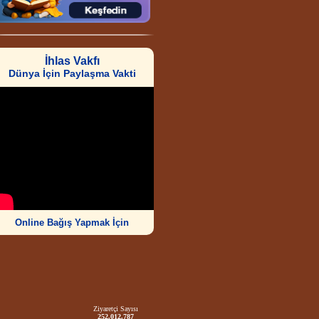
İhlas Vakfı
Dünya İçin Paylaşma Vakti
Online Bağış Yapmak İçin
Ziyaretçi Sayısı
252.012.787