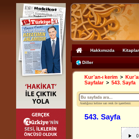
Hakkımızda
Kitaplar
Diller
Kur’an-ı kerim
>
Kur’an
Sayfalar
>
543. Sayfa
Aradığınız kelime sarı renk ile işaretlenir.
543. Sayfa