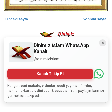
Önceki sayfa
Sonraki sayfa
×
Dinimiz İslam WhatsApp
Kanalı
Copyright © 2008 - Dinimiz İslam. Her Hakkı Saklıdır.
@dinimizislam
Sitemizdeki bilgiler, bütün insanların istifadesi için
hazırlanmıştır. Orijinaline sadık kalmak şartıyla, izin
Kanalı Takip Et
almaya gerek kalmadan, herkes istediği gibi alıp istifade
edebilir.
Her gün
yeni makale, videolar, sesli yayınlar, filmler,
ilahiler, e-kartlar, dini sual & cevaplar.
Yeni paylaşımlarımızı
görmek için takip edin!
Normal Siteyi Göster