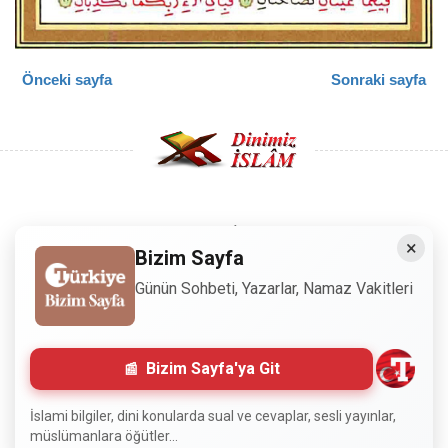
Önceki sayfa
Sonraki sayfa
Copyright © 2008 - Dinimiz İslam. Her Hakkı Saklıdır.
×
Bizim Sayfa
Sitemizdeki bilgiler, bütün insanların istifadesi için
Günün Sohbeti, Yazarlar, Namaz Vakitleri
hazırlanmıştır. Orijinaline sadık kalmak şartıyla, izin
almaya gerek kalmadan, herkes istediği gibi alıp istifade
edebilir.
Bizim Sayfa'ya Git
Normal Siteyi Göster
İslami bilgiler, dini konularda sual ve cevaplar, sesli yayınlar,
müslümanlara öğütler...